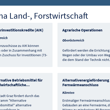
 Land-, Forstwirtschaft
rinvestitionskredite (AIK)
Agrarische Operationen
reich
Oberösterreich
enzuschüsse zu AIK können
in oder in Zusammenhang mit
Gefördert werden die Errichtung
 Zuschuss für Investitionen (73-
Wegen oder der Umbau von Weg
die dem Stand der Technik nicht
.
rnative Betriebsmittel für
Alternativenergieförderung 
wirtschaftliche
...
Fernwärmeanschluss
Kärnten
tadt Graz fördert durch das
ramm "Alternative
Erstmaliger Fernwärmeanschlus
ebsmittel" alternative
Gebäuden an eine Fernwärme, d
uverfahren in
...
Wärme zu mindestens 80 Prozen