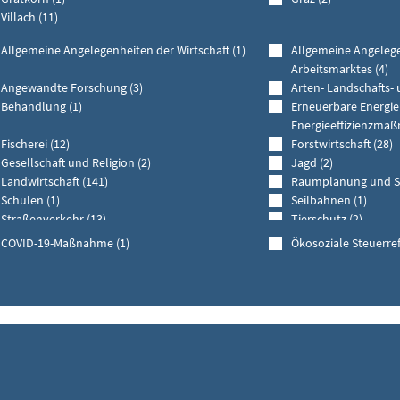
Villach (11)
Allgemeine Angelegenheiten der Wirtschaft (1)
Allgemeine Angeleg
Arbeitsmarktes (4)
Angewandte Forschung (3)
Arten- Landschafts- 
Behandlung (1)
Erneuerbare Energi
Energieeffizienzma
Fischerei (12)
Forstwirtschaft (28)
Gesellschaft und Religion (2)
Jagd (2)
Landwirtschaft (141)
Raumplanung und St
Schulen (1)
Seilbahnen (1)
Straßenverkehr (13)
Tierschutz (2)
Wasserwirtschaft (11)
Wissenschaftliche Pu
COVID-19-Maßnahme (1)
Ökosoziale Steuerre
Wohnungswesen (2)
Zivil- und Katastrop
r aufklappen