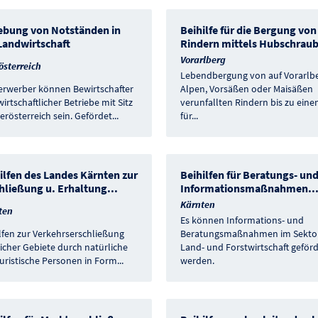
bung von Notständen in
Beihilfe für die Bergung von
Landwirtschaft
Rindern mittels Hubschrau
Vorarlberg
österreich
Lebendbergung von auf Vorarlb
erwerber können Bewirtschafter
Alpen, Vorsäßen oder Maisäßen
irtschaftlicher Betriebe mit Sitz
verunfallten Rindern bis zu ein
erösterreich sein. Gefördet
...
für
...
ilfen des Landes Kärnten zur
Beihilfen für Beratungs- un
hließung u. Erhaltung
...
Informationsmaßnahmen
..
Kärnten
ten
Es können Informations- und
lfen zur Verkehrserschließung
Beratungsmaßnahmen im Sekto
icher Gebiete durch natürliche
Land- und Forstwirtschaft geförd
uristische Personen in Form
...
werden.