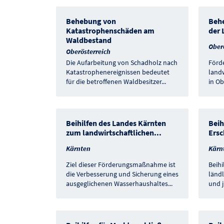
Behebung von
Behe
Katastrophenschäden am
der 
Waldbestand
Ober
Oberösterreich
Die Aufarbeitung von Schadholz nach
Förd
Katastrophenereignissen bedeutet
landw
für die betroffenen Waldbesitzer
...
in Ob
Beihilfen des Landes Kärnten
Beih
zum landwirtschaftlichen
...
Ersc
Kärnten
Kärn
Ziel dieser Förderungsmaßnahme ist
Beihi
die Verbesserung und Sicherung eines
ländl
ausgeglichenen Wasserhaushaltes
...
und j