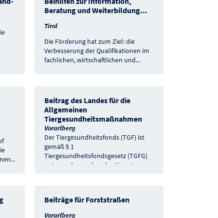
and-
Beihilfen zur Information,
Beratung und Weiterbildung
...
Tirol
ie
Die Förderung hat zum Ziel: die
Verbesserung der Qualifikationen im
fachlichen, wirtschaftlichen und
...
Beitrag des Landes für die
Allgemeinen
Tiergesundheitsmaßnahmen
Vorarlberg
Der Tiergesundheitsfonds (TGF) ist
uf
gemäß § 1
ie
Tiergesundheitsfondsgesetz (TGFG)
inen
...
unter anderem dazu bestimmt,
...
ng
Beiträge für Forststraßen
Vorarlberg