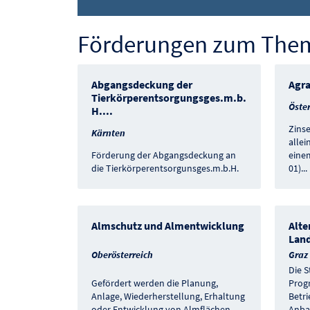
Förderungen zum Thema
Abgangsdeckung der
Agra
Tierkörperentsorgungsges.m.b.
Öster
H.
...
Zins
Kärnten
alle
Förderung der Abgangsdeckung an
einem
die Tierkörperentsorgunsges.m.b.H.
01)
...
Almschutz und Almentwicklung
Alte
Land
Oberösterreich
Graz
Die S
Gefördert werden die Planung,
Prog
Anlage, Wiederherstellung, Erhaltung
Betri
oder Entwicklung von Almflächen,
...
Anba