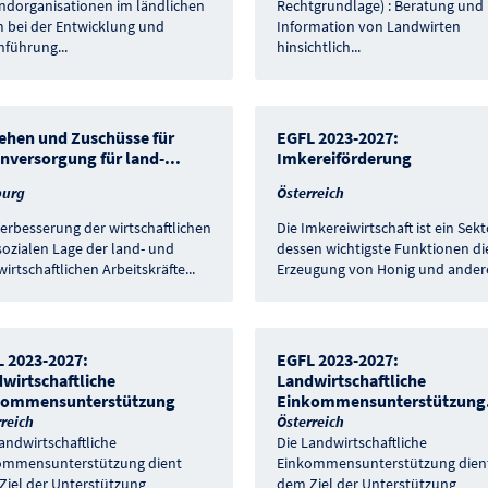
ndorganisationen im ländlichen
Rechtgrundlage) : Beratung und
 bei der Entwicklung und
Information von Landwirten
hführung
...
hinsichtlich
...
ehen und Zuschüsse für
EGFL 2023-2027:
versorgung für land-
...
Imkereiförderung
burg
Österreich
erbesserung der wirtschaftlichen
Die Imkereiwirtschaft ist ein Sekt
ozialen Lage der land- und
dessen wichtigste Funktionen di
wirtschaftlichen Arbeitskräfte
...
Erzeugung von Honig und ander
 2023-2027:
EGFL 2023-2027:
wirtschaftliche
Landwirtschaftliche
kommensunterstützung
Einkommensunterstützung
reich
Österreich
andwirtschaftliche
Die Landwirtschaftliche
ommensunterstützung dient
Einkommensunterstützung dien
Ziel der Unterstützung
dem Ziel der Unterstützung