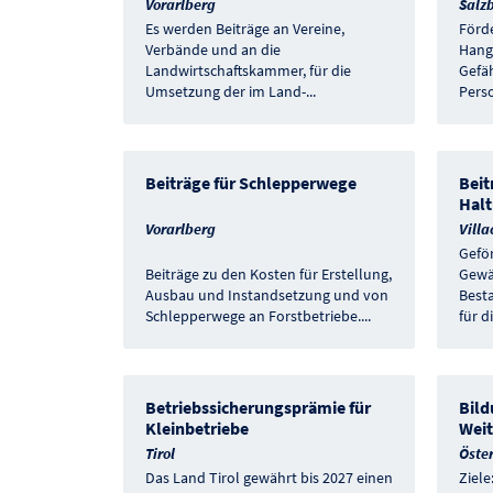
Vorarlberg
Salz
Es werden Beiträge an Vereine,
Förd
Verbände und an die
Hang
Landwirtschaftskammer, für die
Gefä
Umsetzung der im Land-
...
Perso
Beiträge für Schlepperwege
Beit
Halt
Vorarlberg
Villa
Gefö
Beiträge zu den Kosten für Erstellung,
Gewä
Ausbau und Instandsetzung und von
Best
Schlepperwege an Forstbetriebe.
...
für d
Betriebssicherungsprämie für
Bild
Kleinbetriebe
Weit
Tirol
Öster
Das Land Tirol gewährt bis 2027 einen
Ziele