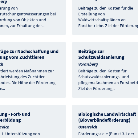
burg
erung von
Beiträge zu den Kosten für die
rutschungentwässerungen bei
Erstellung von
hrdung von Objekten und
Waldwirtschaftsplänen an
nen, zur Erhaltung der
...
Forstbetriebe. Ziel der Förderun
räge zur Nachschaffung und
Beiträge zur
ung vom Zuchttieren
Schutzwaldsanierung
ch
Vorarlberg
rdert werden Maßnahmen zur
Beiträge zu den Kosten für
hrleistung des Zuchttier-
Schutzwaldsanierungs- und
andes. Die Höhe der Förderung
pflegemaßnahmen an Forstbetri
ie
...
Ziel der Förderung
...
ung - Fort- und
Biologische Landwirtschaft
erbildung
(Bioverbändeförderung)
reich
Österreich
: 1. Unterstützung von
Förderungsziele (Punkt 3.1 der