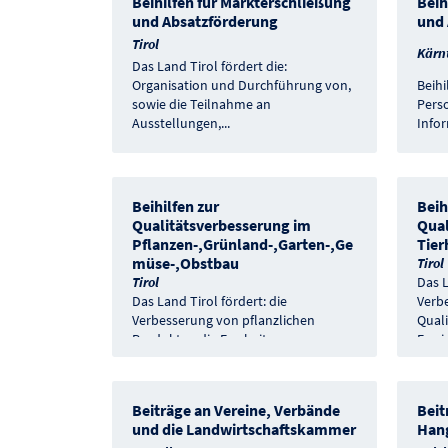
Beihilfen für Markterschließung
Beih
und Absatzförderung
und 
Tirol
Kärn
Das Land Tirol fördert die:
Organisation und Durchführung von,
Beihi
sowie die Teilnahme an
Pers
Ausstellungen,
...
Info
Beihilfen zur
Beih
Qualitätsverbesserung im
Qual
Pflanzen-,Grünland-,Garten-,Ge
Tier
müse-,Obstbau
Tirol
Tirol
Das L
Das Land Tirol fördert: die
Verb
Verbesserung von pflanzlichen
Quali
Produkten die Erarbeitung von
Erre
praxisbezogenen
...
Beiträge an Vereine, Verbände
Beit
und die Landwirtschaftskammer
Han