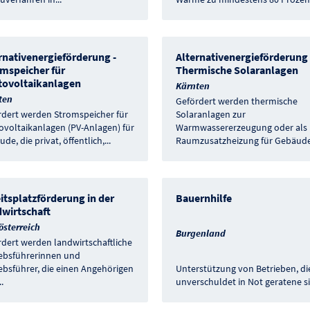
rnativenergieförderung -
Alternativenergieförderung 
mspeicher für
Thermische Solaranlagen
tovoltaikanlagen
Kärnten
ten
Gefördert werden thermische
rdert werden Stromspeicher für
Solaranlagen zur
ovoltaikanlagen (PV-Anlagen) für
Warmwassererzeugung oder als
de, die privat, öffentlich,
...
Raumzusatzheizung für Gebäud
itsplatzförderung in der
Bauernhilfe
wirtschaft
österreich
Burgenland
dert werden landwirtschaftliche
iebsführerinnen und
ebsführer, die einen Angehörigen
Unterstützung von Betrieben, di
..
unverschuldet in Not geratene s