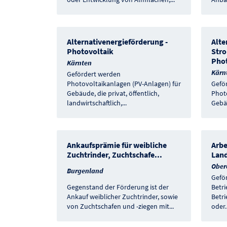
Alternativenergieförderung -
Alte
Photovoltaik
Stro
Pho
Kärnten
Kärn
Gefördert werden
Photovoltaikanlagen (PV-Anlagen) für
Gefö
Gebäude, die privat, öffentlich,
Phot
landwirtschaftlich,
...
Gebäu
Ankaufsprämie für weibliche
Arbe
Zuchtrinder, Zuchtschafe
...
Land
Ober
Burgenland
Geför
Gegenstand der Förderung ist der
Betr
Ankauf weiblicher Zuchtrinder, sowie
Betri
von Zuchtschafen und -ziegen mit
...
oder
.