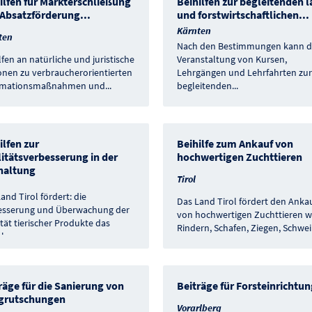
ilfen für Markterschließung
Beihilfen zur begleitenden l
Absatzförderung
...
und forstwirtschaftlichen
...
Kärnten
ten
Nach den Bestimmungen kann d
lfen an natürliche und juristische
Veranstaltung von Kursen,
onen zu verbraucherorientierten
Lehrgängen und Lehrfahrten zur
rmationsmaßnahmen und
...
begleitenden
...
ilfen zur
Beihilfe zum Ankauf von
itätsverbesserung in der
hochwertigen Zuchttieren
haltung
Tirol
and Tirol fördert: die
Das Land Tirol fördert den Anka
esserung und Überwachung der
von hochwertigen Zuchttieren w
tät tierischer Produkte das
Rindern, Schafen, Ziegen, Schwe
ichen
...
räge für die Sanierung von
Beiträge für Forsteinrichtu
grutschungen
Vorarlberg