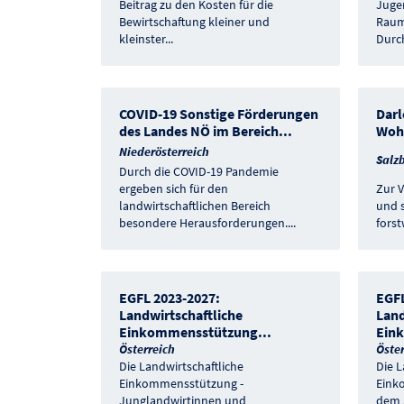
Beitrag zu den Kosten für die
Juge
Bewirtschaftung kleiner und
Raum
kleinster
...
Durc
COVID-19 Sonstige Förderungen
Darl
des Landes NÖ im Bereich
...
Wohn
Niederösterreich
Salz
Durch die COVID-19 Pandemie
ergeben sich für den
Zur V
landwirtschaftlichen Bereich
und s
besondere Herausforderungen.
...
forst
EGFL 2023-2027:
EGFL
Landwirtschaftliche
Land
Einkommensstützung
...
Ein
Österreich
Öster
Die Landwirtschaftliche
Die L
Einkommensstützung -
Eink
Junglandwirtinnen und
dem 