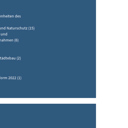
enheiten des
und Naturschutz (15)
e und
ßnahmen (6)
ädtebau (2)
blikation (1)
form 2022 (1)
henschutz (6)