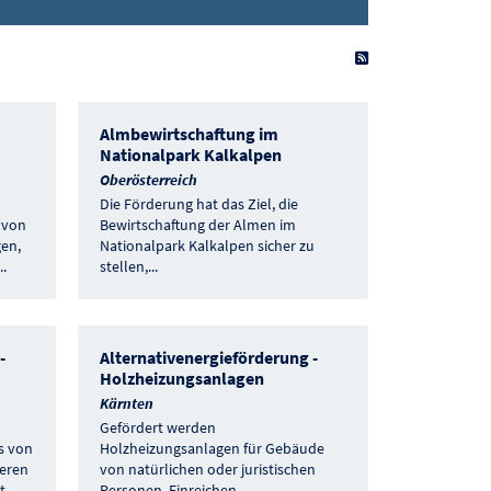
als RSS-Feed abon
Almbewirtschaftung im
Nationalpark Kalkalpen
Oberösterreich
Die Förderung hat das Ziel, die
 von
Bewirtschaftung der Almen im
en,
Nationalpark Kalkalpen sicher zu
..
stellen,
...
-
Alternativenergieförderung -
Holzheizungsanlagen
Kärnten
Gefördert werden
s von
Holzheizungsanlagen für Gebäude
eren
von natürlichen oder juristischen
t
...
Personen. Einreichen
...