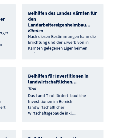
Beihilfen des Landes Kärnten für
ber
den
Landarbeitereigenheimbau
...
Kärnten
erger
Nach diesen Bestimmungen kann die
Errichtung und der Erwerb von in
em
Kärnten gelegenen Eigenheimen
und
...
d
Beihilfen für Investitionen in
.
landwirtschaftlichen
...
Tirol
Das Land Tirol fördert: bauliche
r
Investitionen im Bereich
ert
landwirtschaftlicher
Wirtschaftsgebäude inkl.
...