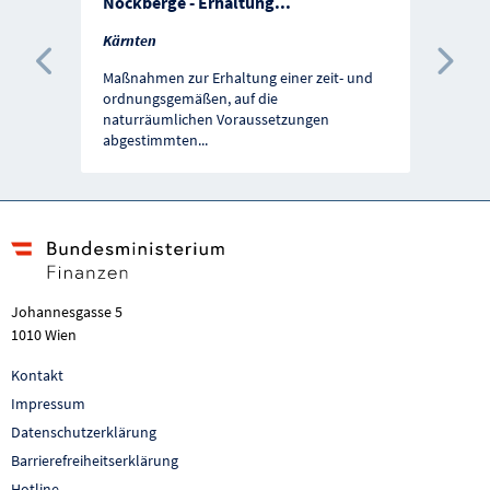
Nockberge - Erhaltung
...
Kärnten
Vorherige Förderung
Näc
Maßnahmen zur Erhaltung einer zeit- und
ordnungsgemäßen, auf die
naturräumlichen Voraussetzungen
abgestimmten
...
Johannesgasse 5
1010 Wien
Kontakt
Impressum
Datenschutzerklärung
Barrierefreiheitserklärung
Hotline