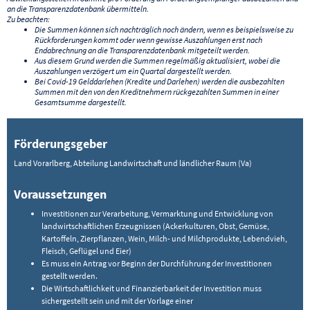
an die Transparenzdatenbank übermitteln.
Zu beachten:
Die Summen können sich nachträglich noch ändern, wenn es beispielsweise zu
Rückforderungen kommt oder wenn gewisse Auszahlungen erst nach
Endabrechnung an die Transparenzdatenbank mitgeteilt werden.
Aus diesem Grund werden die Summen regelmäßig aktualisiert, wobei die
Auszahlungen verzögert um ein Quartal dargestellt werden.
Bei Covid-19 Gelddarlehen (Kredite und Darlehen) werden die ausbezahlten
Summen mit den von den Kreditnehmern rückgezahlten Summen in einer
Gesamtsumme dargestellt.
Förderungsgeber
Land Vorarlberg, Abteilung Landwirtschaft und ländlicher Raum (Va)
Voraussetzungen
Investitionen zur Verarbeitung, Vermarktung und Entwicklung von
landwirtschaftlichen Erzeugnissen (Ackerkulturen, Obst, Gemüse,
Kartoffeln, Zierpflanzen, Wein, Milch- und Milchprodukte, Lebendvieh,
Fleisch, Geflügel und Eier)
Es muss ein Antrag vor Beginn der Durchführung der Investitionen
gestellt werden.
Die Wirtschaftlichkeit und Finanzierbarkeit der Investition muss
sichergestellt sein und mit der Vorlage einer