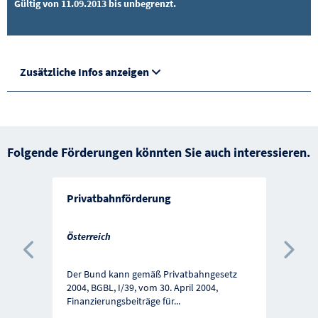
Gültig von 11.09.2013 bis unbegrenzt.
Zusätzliche Infos anzeigen
Folgende Förderungen könnten Sie auch interessieren.
Privatbahnförderung
Österreich
Vorherige Förderung
Näc
Der Bund kann gemäß Privatbahngesetz
2004, BGBL, I/39, vom 30. April 2004,
Finanzierungsbeiträge für
...