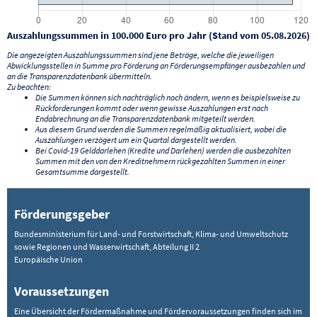
Auszahlungssummen in 100.000 Euro pro Jahr (Stand vom 05.08.2026)
Die angezeigten Auszahlungssummen sind jene Beträge, welche die jeweiligen
Abwicklungsstellen in Summe pro Förderung an Förderungsempfänger ausbezahlen und
an die Transparenzdatenbank übermitteln.
Zu beachten:
Die Summen können sich nachträglich noch ändern, wenn es beispielsweise zu
Rückforderungen kommt oder wenn gewisse Auszahlungen erst nach
Endabrechnung an die Transparenzdatenbank mitgeteilt werden.
Aus diesem Grund werden die Summen regelmäßig aktualisiert, wobei die
Auszahlungen verzögert um ein Quartal dargestellt werden.
Bei Covid-19 Gelddarlehen (Kredite und Darlehen) werden die ausbezahlten
Summen mit den von den Kreditnehmern rückgezahlten Summen in einer
Gesamtsumme dargestellt.
Förderungsgeber
Bundesministerium für Land- und Forstwirtschaft, Klima- und Umweltschutz
sowie Regionen und Wasserwirtschaft, Abteilung II 2
Europäische Union
Voraussetzungen
Eine Übersicht der Fördermaßnahme und Fördervoraussetzungen finden sich im