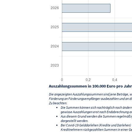
Auszahlungssummen in 100.000 Euro pro Jahr
Die angezeigten Auszahlungssummen sind jene Beträge, we
Förderung an Förderungsempfänger ausbezahlen und an di
Zu beachten:
Die Summen können sich nachträglich noch änder
gewisse Auszahlungen erst nach Endabrechnung an
Aus diesem Grund werden die Summen regelmäßig a
dargestellt werden.
Bei Covid-19 Gelddarlehen (Kredite und Darlehen
Kreditnehmern rückgezahlten Summen in einer G