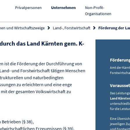
Aktiv
Privatpersonen
Unternehmen
Non-Profit-
Organisationen
hen und Wirtschaftszweige
Land-, Forstwirtschaft
Förderung der La
durch das Land Kärnten gem. K-
ren
Förderun
 ist die Förderung der Durchführung von
Amt der Kärnt
r Land- und Forstwirtschaft tätigen Menschen
Forstwirtscha
strukturellen und naturbedingten
sungen zu erleichtern und eine enge
Vorausse
 mit der gesamten Volkswirtschaft zu
Das Leistung
Land Kärnten
unterschiedl
für die Leis
Eine Übersic
 Betrieben (§ 38),
jeweiligen Zu
wirtschaftlichen Erzeugnissen (§ 39),
und Forstwirt