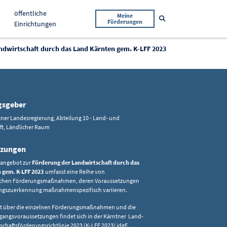
öffentliche
Meine
Suche öffnen
Förderungen
Einrichtungen
ndwirtschaft durch das Land Kärnten gem. K-LFF 2023
gsgeber
ner Landesregierung, Abteilung 10 - Land- und
ft, Ländlicher Raum
tzungen
sangebot zur
Förderung der Landwirtschaft durch das
 gem. K-LFF 2023
umfasst eine Reihe von
ichen Förderungsmaßnahmen, deren Voraussetzungen
tungszuerkennung maßnahmenspezifisch variieren.
ht über die einzelnen Förderungsmaßnahmen und die
gangsvoraussetzungen findet sich in der Kärntner Land-
schaftsförderungsrichtlinie 2023 (K-LFF 2023) idgF.