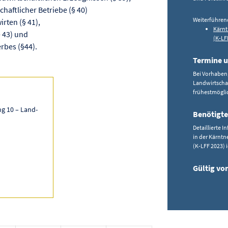
chaftlicher Betriebe (§ 40)
Weiterführen
rten (§ 41),
Kärnt
 43) und
(K-LF
rbes (§44).
Termine u
Bei Vorhaben,
Landwirtschaf
frühestmögli
g 10 – Land-
Benötigte
Detaillierte 
in der Kärntn
(K-LFF 2023) 
Gültig vo