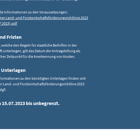
de Informationen zu den Voraussetzungen:
ner Land- und Forstwirtschaftsförderungsrichtlinie 2023
F 2023).pdf
nd Fristen
 welche den Regeln für staatliche Beihilfen in der
t unterliegen, gilt das Datum der Antragstellung als
cher Zeitpunkt für die Anerkennung von Kosten.
 Unterlagen
Informationen zu den benötigten Unterlagen finden sich
er Land- und Forstwirtschaftsförderungsrichtline 2023
idgF.
n 15.07.2023 bis unbegrenzt.