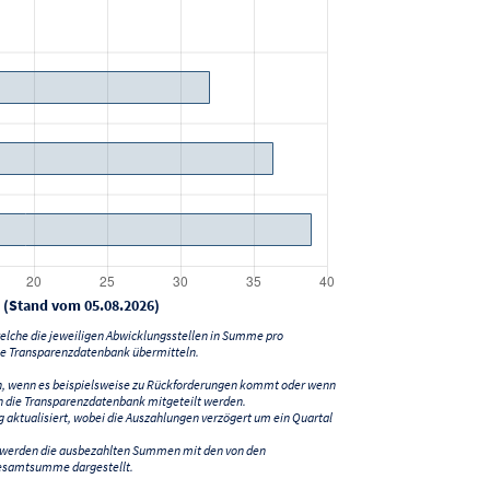
 (Stand vom 05.08.2026)
lche die jeweiligen Abwicklungsstellen in Summe pro
e Transparenzdatenbank übermitteln.
n, wenn es beispielsweise zu Rückforderungen kommt oder wenn
 die Transparenzdatenbank mitgeteilt werden.
ktualisiert, wobei die Auszahlungen verzögert um ein Quartal
) werden die ausbezahlten Summen mit den von den
esamtsumme dargestellt.