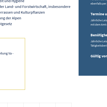
eit und Hygiene
ebenfalls per
der Land- und Forstwirtschaft, insbesondere
ierrassen und Kulturpflanzen
Termine u
ung der Alpen
Jährliche Le
tgesetz
mit dem Amt 
Benötigte
Jährliche Le
Tätigkeitsbe
ilung Va -
Gültig vo