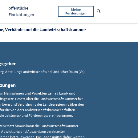
öffentliche
Meine
Suche öffnen
Förderungen
Einrichtungen
ine, Verbände und die Landwirtschaftskammer
gsgeber
rg, Abteilung Landwirtschaft und ländlicher Raum (Va)
tzungen
on Maßnahmen und Projekten gemäß Land- und
ftsgesetz, Gesetz über die Landwirtschaftskammer für
arlberg und Verordnung der Landesregierung über den
für die von der Landwirtschaftskammer erfüllten
ie Leistungs- und Förderungsvereinbarungen.
tenersatz hinaus kann die Landwirtschaftskammer
r Abwicklung und Auszahlung vereinzelter
men betraut werden. Die Landesmittel dafür, werden