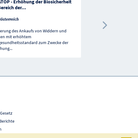
ATOP - Erhöhung der Biosicherheit
Förderung der Tierg
ereich der
...
Lebensmittelsicherhe
österreich
Salzburg
Nächste 
erung des Ankaufs von Widdern und
en mit erhöhtem
Gegenstand der Förderu
gesundheitsstandard zum Zwecke der
Untersuchungen von Mi
öhung
...
(Eigenkontrolle der mil
 Gesetz
Berichte
h