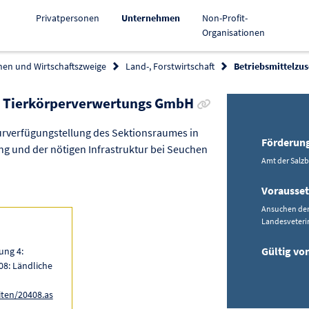
Aktiv
Privatpersonen
Unternehmen
Non-Profit-
Organisationen
hen und Wirtschaftszweige
Land-, Forstwirtschaft
Betriebsmittelzu
Link zur Förderung 
ie Tierkörperverwertungs GmbH
Zurverfügungstellung des Sektionsraumes in
Förderun
g und der nötigen Infrastruktur bei Seuchen
Amt der Salz
Vorausse
Ansuchen der
Landesveteri
Gültig vo
ung 4:
08: Ländliche
iten/20408.as