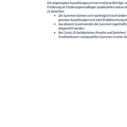
Die angezeigten Auszahlungssummen sind jene Beträge, we
Förderung an Förderungsempfänger ausbezahlen und an di
Zu beachten:
Die Summen können sich nachträglich noch änder
gewisse Auszahlungen erst nach Endabrechnung an
Aus diesem Grund werden die Summen regelmäßig a
dargestellt werden.
Bei Covid-19 Gelddarlehen (Kredite und Darlehen
Kreditnehmern rückgezahlten Summen in einer G