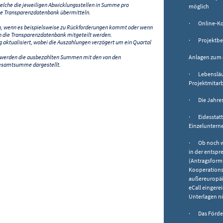
lche die jeweiligen Abwicklungsstellen in Summe pro
möglich
e Transparenzdatenbank übermitteln.
· Online-Kos
n, wenn es beispielsweise zu Rückforderungen kommt oder wenn
 die Transparenzdatenbank mitgeteilt werden.
· Projektbes
ktualisiert, wobei die Auszahlungen verzögert um ein Quartal
) werden die ausbezahlten Summen mit den von den
Anlagen zum 
esamtsumme dargestellt.
· Lebensläufe
Projektmitarb
· Die Jahresa
· Eidesstatt
Einzelunter
· Ob noch we
in der entspr
(Antragsform
Kooperations
außereuropäi
eCall eingere
Unterlagen nö
· Das Förder