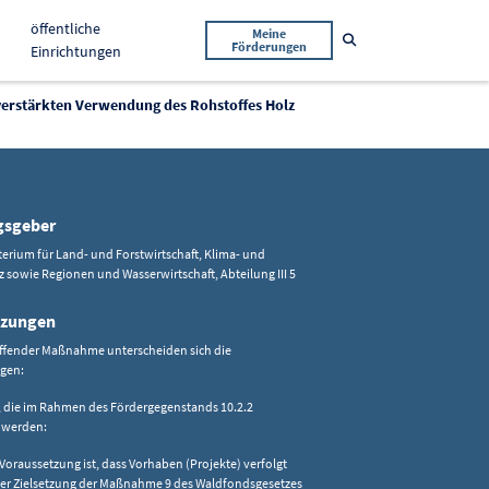
öffentliche
Meine
Suche öffnen
Förderungen
Einrichtungen
rstärkten Verwendung des Rohstoffes Holz
gsgeber
rium für Land- und Forstwirtschaft, Klima- und
sowie Regionen und Wasserwirtschaft, Abteilung III 5
tzungen
effender Maßnahme unterscheiden sich die
gen:
 die im Rahmen des Fördergegenstands 10.2.2
 werden:
 Voraussetzung ist, dass Vorhaben (Projekte) verfolgt
der Zielsetzung der Maßnahme 9 des Waldfondsgesetzes