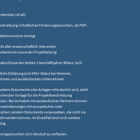
tenplan (eCall)
chreibung (inhaltliches Förderungsansuchen, als PDF)
elektronischen Antrag:
 aller wissenschaftlich relevanten
eiterInnen sowie der Projektleitung
bschlüsse der letzten 2 Geschäftsjahre (Bilanz, GuV)
liche Erklärung zum KMU-Status bei Vereinen,
nehmen und ausländischen Unternehmen
itere Dokumente oder Anlagen erforderlich sind, steht
echenden Vorlage für die Projektbeschreibung
ular). Bei Vorhaben mit ausländischen Partnern können
vereinbarungen mit europäischen oder
schen Ländern Dokumente voraussetzen, die nicht via
icht werden können. Im Einzelfall sind noch weitere
tig.
ungsansuchen ist in Deutsch zu verfassen.