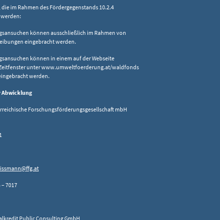
 die im Rahmen des Fördergegenstands 10.2.4
 werden:
sansuchen können ausschließlich im Rahmen von
reibungen eingebracht werden.
ansuchen können in einem auf der Webseite
Zeitfenster unter www.umweltfoerderung.at/waldfonds
 eingebracht werden.
r Abwicklung
rreichische Forschungsförderungsgesellschaft mbH
1
issmann@ffg.at
5 – 7017
redit Public Consulting GmbH