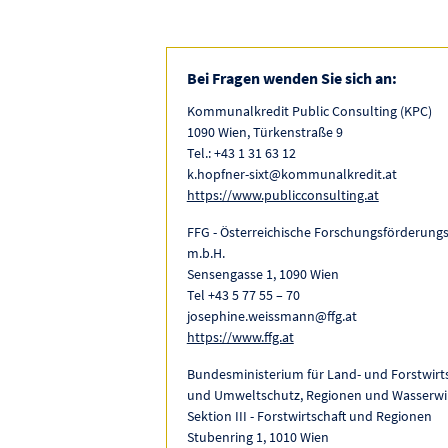
Bei Fragen wenden Sie sich an:
Kommunalkredit Public Consulting (KPC)
1090 Wien, Türkenstraße 9
Tel.: +43 1 31 63 12
k.hopfner-sixt@kommunalkredit.at
https://www.publicconsulting.at
FFG - Österreichische Forschungsförderungs
m.b.H.
Sensengasse 1, 1090 Wien
Tel +43 5 77 55 – 70
josephine.weissmann@ffg.at
https://www.ffg.at
Bundesministerium für Land- und Forstwirts
und Umweltschutz, Regionen und Wasserwir
Sektion III - Forstwirtschaft und Regionen
Stubenring 1, 1010 Wien