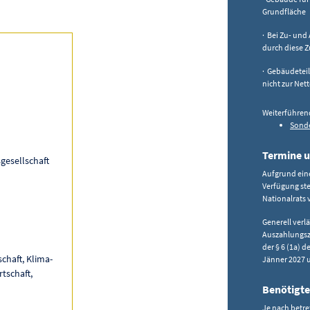
Grundfläche
· Bei Zu- und
durch diese 
· Gebäudeteil
nicht zur Net
Weiterführen
Sonde
Termine u
gesellschaft
Aufgrund eine
Verfügung st
Nationalrats 
Generell ver
Auszahlungsze
der § 6 (1a) 
chaft, Klima-
Jänner 2027 u
tschaft,
Benötigte
Je nach betr