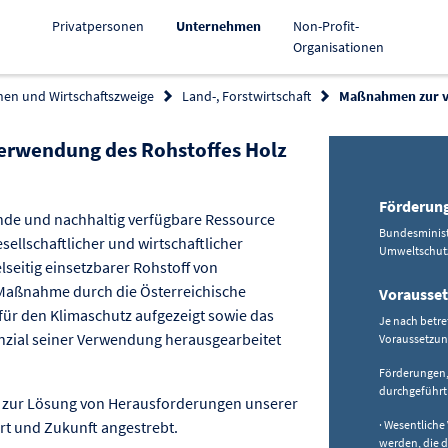
Aktiv
Privatpersonen
Unternehmen
Non-Profit-
Organisationen
hen und Wirtschaftszweige
Land-, Forstwirtschaft
Maßnahmen zur ve
erwendung des Rohstoffes Holz
Förderun
nde und nachhaltig verfügbare Ressource
Bundesministe
sellschaftlicher und wirtschaftlicher
Umweltschutz 
lseitig einsetzbarer Rohstoff von
Maßnahme durch die Österreichische
Vorausse
 für den Klimaschutz aufgezeigt sowie das
Je nach betr
zial seiner Verwendung herausgearbeitet
Voraussetzun
Förderungen,
durchgeführt
et zur Lösung von Herausforderungen unserer
rt und Zukunft angestrebt.
· Wesentliche
werden, die 