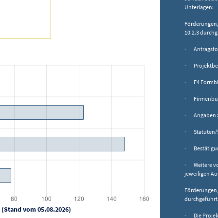
Unterlagen:
Förderungen,
10.2.3 durch
· Antragsfo
· Projektbe
· F4 Formbla
· Firmenbuch
· Angaben zu
· Statuten/
· Bestätigun
· Weitere vo
jeweiligen A
Förderungen,
durchgeführt
 (Stand vom 05.08.2026)
· Die Projekt