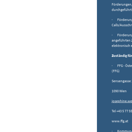
Förderungen,
durchgeführt
· Förderung
Calls/Aussch
· Förderungs
angeführten 
elektronisch
Zuständig fü
· FFG - Öste
(FFG)
Sensengasse 
1090 Wien
josephine.we
Tel +43 5 77 5
www.ffg.at
· Kommunalk