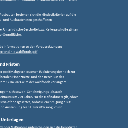
 Ausbauten beziehen sich die Mindestkriterien auf die
Zu- und Ausbauten neu geschaffenen
e. Unterirdische Geschoße bzw. Kellergeschoße zählen
to-Grundfläche.
de Informationen zu den Voraussetzungen:
rrichtlinie Waldfonds.pdf
nd Fristen
r positiv abgeschlossenen Evaluierung der noch zur
ehenden Finanzmittel und den Beschluss des
vom 17.04.2024 wird der Waldfonds verlängert.
längern sich sowohl Genehmigungs- als auch
itraum um vier Jahre. Für die Maßnahme 9 gilt jedoch
des Waldfondsgesetzes, sodass Genehmigung bis 31.
nd Auszahlung bis 31. Juli 2032 möglich ist.
 Unterlagen
effender Maßnahme unterscheiden sich die benötigten