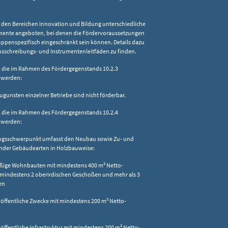
n den Bereichen Innovation und Bildung unterschiedliche
mente angeboten, bei denen die Fördervoraussetzungen
ruppenspezifisch eingeschränkt sein können. Details dazu
usschreibungs- und Instrumentenleitfäden zu finden.
 die im Rahmen des Fördergegenstands 10.2.3
 werden:
 zugunsten einzelner Betriebe sind nicht förderbar.
 die im Rahmen des Fördergegenstands 10.2.4
 werden:
ungsschwerpunkt umfasst den Neubau sowie Zu- und
nder Gebäudearten in Holzbauweise:
ßige Wohnbauten mit mindestens 400 m² Netto-
 mindestens 2 oberirdischen Geschoßen und mehr als 3
en
 öffentliche Zwecke mit mindestens 200 m² Netto-
 öffentliche Infrastruktur mit mindestens 200 m² Netto-