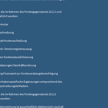
 die im Rahmen des Fördergegenstands 10.2.1 und
geführt werden:
rmular
schreibung
tt Kostenaufstellung
-/Vereinsregisterauszug
r Kostenplausibilisierung
Satzungen/Geschäftsordnung
g Finanzamt zur Vorsteuerabzugsberechtigung
rhabenspezifische Ergänzungen entsprechend des
usschreibungsleitfadens
 die im Rahmen des Fördergegenstands 10.2.2
 werden:
einreichung ist ausschließlich elektronisch via eCall