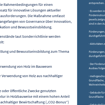
entsprechen.
t die Rahmenbedingungen für einen
atz für innovative Lösungen aktueller
· Es werden i
 Herausforderungen. Die Maßnahme umfasst
Förderinstru
jeweils zielg
 angefangen von Governance über Innovation,
sind in den A
kation und Bewusstseinsbildung.
Förderungen,
nstände laut Sonderrichtlinie werden
durchgeführt
lt:
· Aktivitäten
ttlung und Bewusstseinsbildung zum Thema
Förderungen,
durchgeführt
· Der Förder
erwendung von Holz im Bauwesen
Ausbau folge
r Verwendung von Holz aus nachhaltiger
· mehrgescho
Grundfläche,
Wohneinheit
e oder öffentliche Zwecke genutzten
· Gebäude für
ktur in Holzbauweise mit einem hohen Anteil
Grundfläche
achhaltiger Bewirtschaftung („CO2-Bonus“)
· Gebäude für