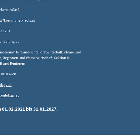
rkenstraße 9
xt@kommunalkredit.at
 63 1291
nsulting.at
sterium für Land- und Forstwirtschaft, Klima- und
 Regionen und Wasserwirtschaft, Sektion III -
aft und Regionen
 1010 Wien
k.gv.at
bmluk.gv.at
 01.02.2021 bis 31.01.2027.