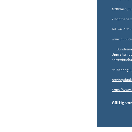
1090 Wien, Tü
k.hopfner-si
Tel.: +43 1 31
www.publicco
· Bundesmini
Umweltschutz,
Forstwirtsch
Stubenring 1,
service@bmlu
https://www.
Gültig von