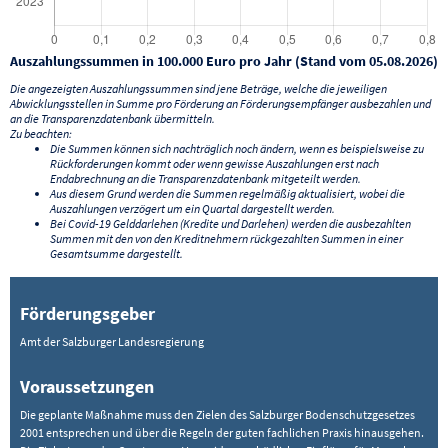
Auszahlungssummen in 100.000 Euro pro Jahr (Stand vom 05.08.2026)
Die angezeigten Auszahlungssummen sind jene Beträge, welche die jeweiligen
Abwicklungsstellen in Summe pro Förderung an Förderungsempfänger ausbezahlen und
an die Transparenzdatenbank übermitteln.
Zu beachten:
Die Summen können sich nachträglich noch ändern, wenn es beispielsweise zu
Rückforderungen kommt oder wenn gewisse Auszahlungen erst nach
Endabrechnung an die Transparenzdatenbank mitgeteilt werden.
Aus diesem Grund werden die Summen regelmäßig aktualisiert, wobei die
Auszahlungen verzögert um ein Quartal dargestellt werden.
Bei Covid-19 Gelddarlehen (Kredite und Darlehen) werden die ausbezahlten
Summen mit den von den Kreditnehmern rückgezahlten Summen in einer
Gesamtsumme dargestellt.
Förderungsgeber
Amt der Salzburger Landesregierung
Voraussetzungen
Die geplante Maßnahme muss den Zielen des Salzburger Bodenschutzgesetzes
2001 entsprechen und über die Regeln der guten fachlichen Praxis hinausgehen.