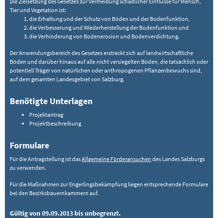
Die Zielsetzung des Gesetzes zur Vermeidung schädlicher Einflüsse für Mensch,
Tier und Vegetation ist:
die Erhaltung und der Schutz von Böden und der Bodenfunktion,
die Verbesserung und Wiederherstellung der Bodenfunktion und
die Verhinderung von Bodenerosion und Bodenverdichtung.
Der Anwendungsbereich des Gesetzes erstreckt sich auf landwirtschaftliche
Böden und darüber hinaus auf alle nicht versiegelten Böden, die tatsächlich oder
potentiell Träger von natürlichen oder anthropogenen Pflanzenbewuchs sind,
auf dem gesamten Landesgebiet von Salzburg.
Benötigte Unterlagen
Projektantrag
Projektbeschreibung
Formulare
Für die Antragstellung ist das
Allgemeine Förderansuchen
des Landes Salzburgs
zu verwenden.
Für die Maßnahmen zur Engerlingsbekämpfung liegen entsprechende Formulare
bei den Bezirksbauernkammern auf.
Gültig von 09.09.2013 bis unbegrenzt.