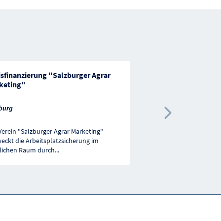
isfinanzierung "Salzburger Agrar
Förderung des Fisch
keting"
zur Sicherung
...
burg
Oberösterreich
Nächste 
Verein "Salzburger Agrar Marketing"
Allgemeine Fischereiför
eckt die Arbeitsplatzsicherung im
nicht rückzahlbaren Zu
lichen Raum durch
...
Projekte und Maßnahm