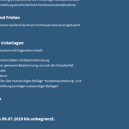
installung als erforderliche Herdenschutzmaßnahme.
nd Fristen
können laufend durch ein formloses Gesuch eingebracht
 Unterlagen
suchen mit folgendem Inhalt:
nliche Daten mit Bankverbindung
zw. genauere Bezeichnung, wo sich der Schadenfall
nete
datum
llen der notwendigen Beilage "Nutztieraufstellung" und
ittlung sonstiger notwendiger Beilagen
e
n 09.07.2019 bis unbegrenzt.