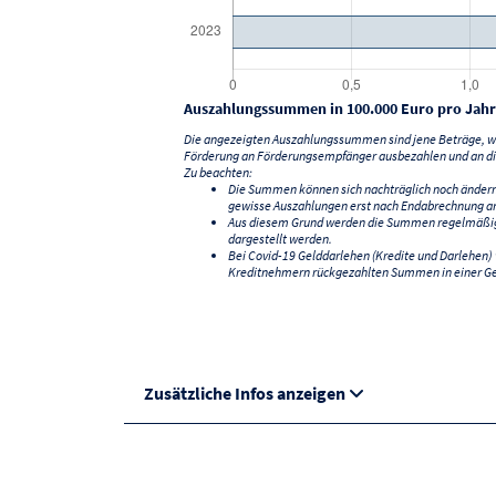
Auszahlungssummen in 100.000 Euro pro Jahr
Die angezeigten Auszahlungssummen sind jene Beträge, we
Förderung an Förderungsempfänger ausbezahlen und an di
Zu beachten:
Die Summen können sich nachträglich noch änder
gewisse Auszahlungen erst nach Endabrechnung an
Aus diesem Grund werden die Summen regelmäßig a
dargestellt werden.
Bei Covid-19 Gelddarlehen (Kredite und Darlehen
Kreditnehmern rückgezahlten Summen in einer G
Zusätzliche Infos anzeigen