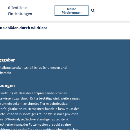
öffentliche
Meine
Suche öffnen
Förderungen
Einrichtungen
n Schäden durch Wildtiere
gsgeber
bteilung Landwirtschaftliches Schulwesen und
ftsrecht
tzungen
ssetzung ist, dass der entsprechende Schaden
ewiesen bzw. durch Dritte bestätigt wird. Weiters muss
ch um ein gekennzeichnetes Tier mit eindeutiger
erfolgbarkeit zum Tierbesitzer handeln bzw. muss der
ete Schaden in sonstiger Art und Weise nachgewiesen
n (DNA-Analyse, Sachverständigengutachten).
ie Anerkennung der Futterkosten braucht es eine
hlung des Landes für den vorzeitigen Almabtrieb bzw.