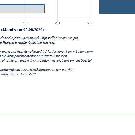
 (Stand vom 05.08.2026)
lche die jeweiligen Abwicklungsstellen in Summe pro
e Transparenzdatenbank übermitteln.
n, wenn es beispielsweise zu Rückforderungen kommt oder wenn
 die Transparenzdatenbank mitgeteilt werden.
ktualisiert, wobei die Auszahlungen verzögert um ein Quartal
) werden die ausbezahlten Summen mit den von den
esamtsumme dargestellt.