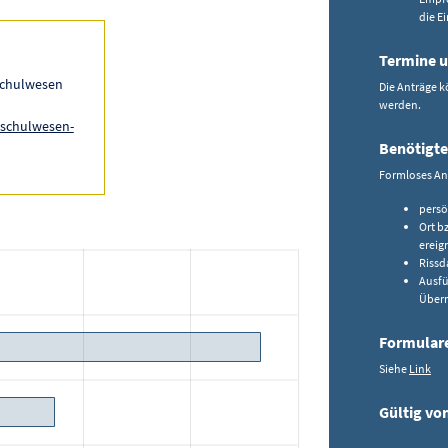
die E
Termine u
 Schulwesen
Die Anträge 
werden.
s-schulwesen-
Benötigte
Formloses An
persö
Ort b
ereig
Riss
Ausfü
Überm
Formular
Siehe
Link
Gültig vo