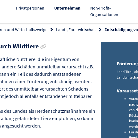
Aktiv
Privatpersonen
Unternehmen
Non-Profit-
Organisationen
hen und Wirtschaftszweige
Land-, Forstwirtschaft
Entschädigung vo
Link zur Förderung kopieren
rch Wildtiere
ftliche Nutztiere, die im Eigentum von
Förderun
r andere Schäden unmittelbar verursacht (z.B.
Land Tirol, A
kann ein Teil des dadurch entstandenen
Landwirtscha
Rahmen einer Förderung entschädigt werden.
ert des unmittelbar verursachten Schadens
Vorausse
ht jedoch allenfalls entstandener mittelbarer
Vorau
nachg
es si
tens des Landes als Herdenschutzmaßnahme ein
Rückv
stallung gefährdeter Tiere empfohlen, so kann
konkr
n angesucht werden.
werde
Für d
Empfe