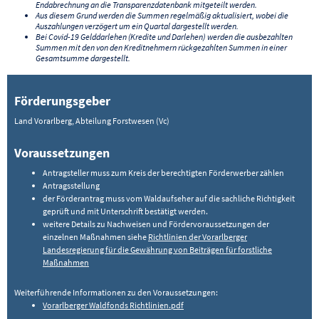
Endabrechnung an die Transparenzdatenbank mitgeteilt werden.
Aus diesem Grund werden die Summen regelmäßig aktualisiert, wobei die
Auszahlungen verzögert um ein Quartal dargestellt werden.
Bei Covid-19 Gelddarlehen (Kredite und Darlehen) werden die ausbezahlten
Summen mit den von den Kreditnehmern rückgezahlten Summen in einer
Gesamtsumme dargestellt.
Förderungsgeber
Land Vorarlberg, Abteilung Forstwesen (Vc)
Voraussetzungen
Antragsteller muss zum Kreis der berechtigten Förderwerber zählen
Antragsstellung
der Förderantrag muss vom Waldaufseher auf die sachliche Richtigkeit
geprüft und mit Unterschrift bestätigt werden.
weitere Details zu Nachweisen und Fördervoraussetzungen der
einzelnen Maßnahmen siehe
Richtlinien der Vorarlberger
Landesregierung für die Gewährung von Beiträgen für forstliche
Maßnahmen
Weiterführende Informationen zu den Voraussetzungen:
Vorarlberger Waldfonds Richtlinien.pdf