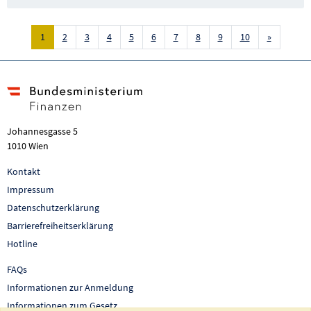
Nächste S
1
2
3
4
5
6
7
8
9
10
»
Johannesgasse 5
1010 Wien
Kontakt
Impressum
Datenschutzerklärung
Barrierefreiheitserklärung
Hotline
FAQs
Informationen zur Anmeldung
Informationen zum Gesetz