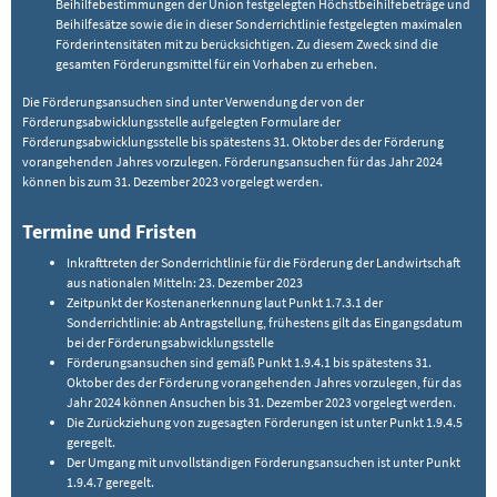
Beihilfebestimmungen der Union festgelegten Höchstbeihilfebeträge und
Beihilfesätze sowie die in dieser Sonderrichtlinie festgelegten maximalen
Förderintensitäten mit zu berücksichtigen. Zu diesem Zweck sind die
gesamten Förderungsmittel für ein Vorhaben zu erheben.
Die Förderungsansuchen sind unter Verwendung der von der
Förderungsabwicklungsstelle aufgelegten Formulare der
Förderungsabwicklungsstelle bis spätestens 31. Oktober des der Förderung
vorangehenden Jahres vorzulegen. Förderungsansuchen für das Jahr 2024
können bis zum 31. Dezember 2023 vorgelegt werden.
Termine und Fristen
Inkrafttreten der Sonderrichtlinie für die Förderung der Landwirtschaft
aus nationalen Mitteln: 23. Dezember 2023
Zeitpunkt der Kostenanerkennung laut Punkt 1.7.3.1 der
Sonderrichtlinie: ab Antragstellung, frühestens gilt das Eingangsdatum
bei der Förderungsabwicklungsstelle
Förderungsansuchen sind gemäß Punkt 1.9.4.1 bis spätestens 31.
Oktober des der Förderung vorangehenden Jahres vorzulegen, für das
Jahr 2024 können Ansuchen bis 31. Dezember 2023 vorgelegt werden.
Die Zurückziehung von zugesagten Förderungen ist unter Punkt 1.9.4.5
geregelt.
Der Umgang mit unvollständigen Förderungsansuchen ist unter Punkt
1.9.4.7 geregelt.