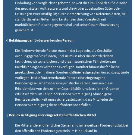
Einholung von Vergleichsangeboten, soweit dies im Hinblick auf die Höhe
des geschätzten Auftragswerts und die Art der zugekauften Güter oder
Leistungen zweckmäßig ist; durch Heranziehung von Referenzkosten, bei
standardisierten Gütern und Leistungen durch Vergleich mit
marktüblichen Preisen) gegeben sind und seine Gesamtfinanzierung
gesichert ist.
-)
Befähigung der förderwerbenden Person
Die förderwerbende Person muss in der Lage sein, die Geschäfte
ordnungsgemäß zu führen, und sie muss über die erforderlichen
fachlichen, wirtschaftlichen und organisatorischen Fähigkeiten zur
Durchführung des Vorhabens verfügen. Darüber hinaus dürfen keine
gesetzlichen oder in dieser Sonderrichtlinie festgelegten Ausschlussgründe
vorliegen. Ist die förderwerbende Person eine eingetragene
Personengesellschaft oder eine juristische Person, müssen diese
Erfordernisse von den zu ihrer Geschäftsführung berufenen Organen
erfüllt werden. Im Falle einer Personenvereinigung ohne eigene
Rechtspersönlichkeit muss sichergestellt sein, dass Mitglieder der
Personenvereinigung diese Erfordernisse erfüllen.
-)
Berücksichtigung aller eingesetzten öffentlichen Mittel
Die Mittel anderer öffentlicher Stellen sind im jeweiligen Förderungsfall bei
den öffentlichen Förderungsmitteln im Hinblick auf in