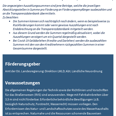
Die angezeigten Auszahlungssummen sind jene Beträge, welche die jeweiligen
Abwicklungsstellen in Summe pro Förderung an Förderungsempfänger ausbezahlen und
an die Transparenzdatenbank übermitteln.
Zu beachten:
Die Summen können sich nachträglich noch ändern, wenn es beispielsweise zu
Rückforderungen kommt oder wenn gewisse Auszahlungen erst nach
Endabrechnung an die Transparenzdatenbank mitgeteilt werden.
Aus diesem Grund werden die Summen regelmäßig aktualisiert, wobei die
Auszahlungen verzögert um ein Quartal dargestellt werden.
Bei Covid-19 Gelddarlehen (Kredite und Darlehen) werden die ausbezahlten
Summen mit den von den Kreditnehmern rückgezahlten Summen in einer
Gesamtsumme dargestellt.
Förderungsgeber
Amt der Oö. Landesregierung: Direktion LWLD; Abt. Ländliche Neuordnung
Voraussetzungen
Die allgemeinen Regelungen der Technik sowie der Richtlinien und Vorschriften
für das Straßenwesen (RVS) sind anzuwenden. Wege mit Fahrbahnbreiten über
3,5 m sind nicht förderbar. Erforderliche behördliche Bewilligungen (z.B.
bezüglich Naturschutz, Forstrecht, Wasserrecht) müssen vorliegen. Den
Erfordernissen des Natur- und Landschaftsschutzes sowie des Wasserhaushalts
ist zu entsprechen. Naturnahe und die Ressourcen schonende Bauweisen