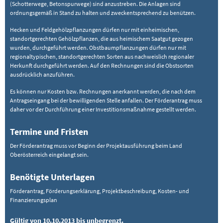
(Schotterwege, Betonspurwege) sind anzustreben. Die Anlagen sind
ordnungsgemäß in Stand zu halten und zweckentsprechend zu benützen.
Hecken und Feldgehölzpflanzungen dürfen nur mit einheimischen,
standortgerechten Gehölzpflanzen, die aus heimischem Saatgut gezogen
wurden, durchgeführt werden. Obstbaumpflanzungen dürfen nur mit
regionaltypischen, standortgerechten Sorten aus nachweislich regionaler
Herkunft durchgeführt werden. Auf den Rechnungen sind die Obstsorten
ausdrücklich anzuführen.
Es können nur Kosten bzw. Rechnungen anerkannt werden, die nach dem
Antragseingang bei der bewilligenden Stelle anfallen. Der Förderantrag muss
daher vor der Durchführung einer Investitionsmaßnahme gestellt werden.
Termine und Fristen
Der Förderantrag muss vor Beginn der Projektausführung beim Land
Oberösterreich eingelangt sein.
Benötigte Unterlagen
Förderantrag, Förderungserklärung, Projektbeschreibung, Kosten- und
Finanzierungsplan
Gültig von 10.10.2013 bis unbegrenzt.