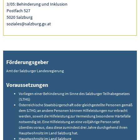
3/05: Behinderung und Inklusion
Postfach 527
5020 Salzburg
soziales@salzburg.gv.at
Förderungsgeber
Amt der Salzburger Landesregierung
Voraussetzungen
Vorliegen einer Behinderung im Sinne des Salzburger Teilhabegesetzes
(S.THG)
Österreichische Staatsbürgerschaft oder gleichgestellte Personen gemäß
dem S.THG; an andere Personen können Hilfeleistungen nur erbracht
werden, soweit die Hilfeleistung zur Vermeidung besonderer Härtefälle
notwendig ist. Eine Hilfeleistung an eine volljährige Person setzt
überdies voraus, dass diese zumindest drei Jahre durchgehend ihren
Hauptwohnsitz im Land Salzburg hat.
Hauptwohnsitz im Land Salzburg