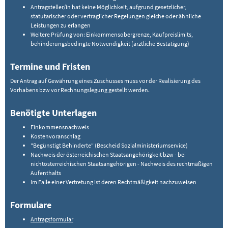
Antragsteller/in hat keine Möglichkeit, aufgrund gesetzlicher,
statutarischer oder vertraglicher Regelungen gleiche oder ähnliche
Leistungen zu erlangen
Weitere Prüfung von: Einkommensobergrenze, Kaufpreislimits,
behinderungsbedingte Notwendigkeit (ärztliche Bestätigung)
Termine und Fristen
Der Antrag auf Gewährung eines Zuschusses muss vor der Realisierung des
Vorhabens bzw vor Rechnungslegung gestellt werden.
Benötigte Unterlagen
Einkommensnachweis
Kostenvoranschlag
"Begünstigt Behinderte" (Bescheid Sozialministeriumservice)
Nachweis der österreichischen Staatsangehörigkeit bzw - bei
nichtösterreichischen Staatsangehörigen - Nachweis des rechtmäßigen
Aufenthalts
Im Falle einer Vertretung ist deren Rechtmäßigkeit nachzuweisen
Formulare
Antragsformular