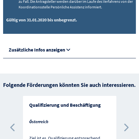
zu Fall. Die Antragsteller werden darüber im Laufe des Verfahrens von der
Koordinationsstelle Persönliche Assistenz informiert.
Gültig von 31.01.2020 bis unbegrenzt.
Zusätzliche Infos anzeigen
Folgende Förderungen könnten Sie auch interessieren.
Qualifizierung und Beschäftigung
Österreich
Vorherige Förderung
Näc
Ziel ist es, Qualifizierung entsprechend