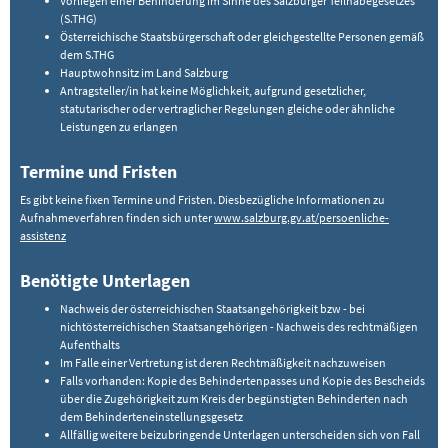
Vorliegen einer Behinderung im Sinne des Salzburger Teilhabegesetzes
(S.THG)
Österreichische Staatsbürgerschaft oder gleichgestellte Personen gemäß
dem S.THG
Hauptwohnsitz im Land Salzburg
Antragsteller/in hat keine Möglichkeit, aufgrund gesetzlicher,
statutarischer oder vertraglicher Regelungen gleiche oder ähnliche
Leistungen zu erlangen
Termine und Fristen
Es gibt keine fixen Termine und Fristen. Diesbezügliche Informationen zu
Aufnahmeverfahren finden sich unter
www.salzburg.gv.at/persoenliche-
assistenz
Benötigte Unterlagen
Nachweis der österreichischen Staatsangehörigkeit bzw - bei
nichtösterreichischen Staatsangehörigen - Nachweis des rechtmäßigen
Aufenthalts
Im Falle einer Vertretung ist deren Rechtmäßigkeit nachzuweisen
Falls vorhanden: Kopie des Behindertenpasses und Kopie des Bescheids
über die Zugehörigkeit zum Kreis der begünstigten Behinderten nach
dem Behinderteneinstellungsgesetz
Allfällig weitere beizubringende Unterlagen unterscheiden sich von Fall