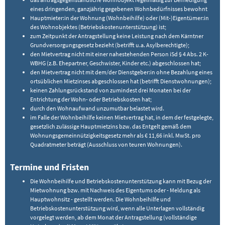
eines dringenden, ganzjährig gegebenen Wohnbedürfnisses bewohnt
Hauptmieter:in der Wohnung (Wohnbeihilfe) oder (Mit-)Eigentümer:in
des Wohnobjektes (Betriebskostenunterstützung) ist;
zum Zeitpunkt der Antragstellung keine Leistung nach dem Kärntner
Grundversorgungsgesetz bezieht (betrifft u.a. Asylberechtigte);
den Mietvertrag nicht mit einer nahestehenden Person iSd § 4 Abs. 2 K-
WBHG (z.B. Ehepartner, Geschwister, Kinder etc.) abgeschlossen hat;
den Mietvertrag nicht mit dem/der Dienstgeber:in ohne Bezahlung eines
ortsüblichen Mietzinses abgeschlossen hat (betrifft Dienstwohnungen);
keinen Zahlungsrückstand von zumindest drei Monaten bei der
Entrichtung der Wohn- oder Betriebskosten hat;
durch den Wohnaufwand unzumutbar belastet wird.
im Falle der Wohnbeihilfe keinen Mietvertrag hat, in dem der festgelegte,
gesetzlich zulässige Hauptmietzins bzw. das Entgelt gemäß dem
Wohnungsgemeinnützigkeitsgesetz mehr als € 11,66 inkl. MwSt. pro
Quadratmeter beträgt (Ausschluss von teuren Wohnungen).
Termine und Fristen
Die Wohnbeihilfe und Betriebskostenunterstützung kann mit Bezug der
Mietwohnung bzw. mit Nachweis des Eigentums oder - Meldung als
Hauptwohnsitz - gestellt werden. Die Wohnbeihilfe und
Betriebskostenunterstützung wird, wenn alle Unterlagen vollständig
vorgelegt werden, ab dem Monat der Antragstellung (vollständige