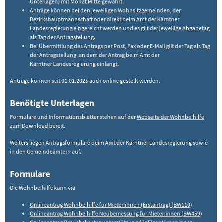
Unterlagen) mit Monat Mitte gewährt.
Anträge können bei den jeweiligen Wohnsitzgemeinden, der
Bezirkshauptmannschaft oder direkt beim Amt der Kärntner
Landesregierung eingereicht werden und es gilt der jeweilige Abgabetag
als Tag der Antragstellung.
Bei Übermittlung des Antrags per Post, Fax oder E-Mail gilt der Tag als Tag
der Antragstellung, an dem der Antrag beim Amt der
Kärntner Landesregierung einlangt.
Anträge können seit 01.01.2025 auch online gestellt werden.
Benötigte Unterlagen
Formulare und Informationsblätter stehen auf der
Webseite der Wohnbeihilfe
zum Download bereit.
Weiters liegen Antragsformulare beim Amt der Kärntner Landesregierung sowie
in den Gemeindeämtern auf.
Formulare
Die Wohnbeihilfe kann via
Onlineantrag Wohnbeihilfe für Mieter:innen (Erstantrag) (BW110)
Onlineantrag Wohnbeihilfe Neubemessung für Mieter:innen (BW459)