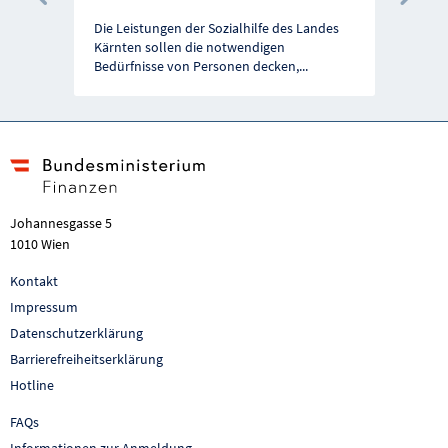
Vorherige Förderung
Näc
Die Leistungen der Sozialhilfe des Landes
Kärnten sollen die notwendigen
Bedürfnisse von Personen decken,
...
Johannesgasse 5
1010 Wien
Kontakt
Impressum
Datenschutzerklärung
Barrierefreiheitserklärung
Hotline
FAQs
Informationen zur Anmeldung