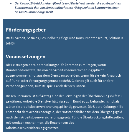
Bei Covid-19 Gelddarlehen (Kredite und Darlehen) werden die ausbezahlten
Summen mit den von den Kreditnehmern rückgezahlten Summen in einer
Gesamtsumme dargestellt.
Förderungsgeber
BM für Arbeit, Soziales, Gesundheit, Pflege und Konsumentenschutz, Sektion IX
(AMS)
Voraussetzungen
Die Leistungen der Überbrückungshilfe kommen zum Tragen, wenn
Bundesbedienstete, die von der Arbeitslosenversicherungspflicht
ausgenommen sind, aus dem Dienst ausscheiden, wenn für sie kein Anspruch
auf Ruhe- oder Versorgungsgenuss besteht. Gleiches gilt auch für andere
Personengruppen, zum Beispiel Landeslehrer/-innen.
Diesen Personen ist auf Antrag eine der Leistungen der Überbrückungshilfe zu
gewähren, wobei die Dienstverhältnisse zum Bund so zu behandeln sind, als
wären sie arbeitslosenversicherungspflichtig gewesen. Die Überbrückungshilfe
entspricht dem Arbeitslosengeld, der Notstandshilfe bzw. dem Übergangsgeld
nach dem Arbeitslosenversicherungsgesetz. Für die Überbrückungshilfe gelten,
mit wenigen Ausnahmen, die Regelungen des
Arbeitslosenversicherungsgesetzes.