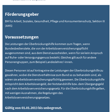
Förderungsgeber
BM für Arbeit, Soziales, Gesundheit, Pflege und Konsumentenschutz, Sektion IX
(AMS)
Voraussetzungen
Die Leistungen der Überbrückungshilfe kommen zum Tragen, wenn
Bundesbedienstete, die von der Arbeitslosenversicherungspflicht
ausgenommen sind, aus dem Dienst ausscheiden, wenn für sie kein Anspruch
auf Ruhe- oder Versorgungsgenuss besteht. Gleiches gilt auch für andere
Personengruppen, zum Beispiel Landeslehrer/-innen.
Diesen Personen ist auf Antrag eine der Leistungen der Überbrückungshilfe zu
gewähren, wobei die Dienstverhältnisse zum Bund so zu behandeln sind, als
wären sie arbeitslosenversicherungspflichtig gewesen. Die Überbrückungshilfe
entspricht dem Arbeitslosengeld, der Notstandshilfe bzw. dem Übergangsgeld
nach dem Arbeitslosenversicherungsgesetz. Für die Überbrückungshilfe gelten,
mit wenigen Ausnahmen, die Regelungen des
Arbeitslosenversicherungsgesetzes.
Gültig von 01.01.2013 bis unbegrenzt.