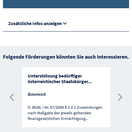
Zusätzliche Infos anzeigen
Folgende Förderungen könnten Sie auch interessieren.
Unterstützung bedürftiger
österreichischer Staatsbürger
...
Österreich
Vorherige Förderung
Näc
lt. BGBL I Nr. 67/2006 § 3 Z 1 Zuwendungen
nach Maßgabe der jeweils geltenden
finanzgesetzlichen Ermächtigung
...