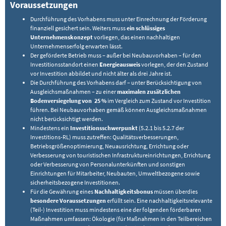
Voraussetzungen
Durchführung des Vorhabens muss unter Einrechnung der Förderung
finanziell gesichert sein. Weiters muss
ein schlüssiges
Unternehmenskonzept
vorliegen, das einen nachhaltigen
Unternehmenserfolg erwarten lässt.
Der geförderte Betrieb muss – außer bei Neubauvorhaben – für den
Investitionsstandort einen
Energieausweis
vorlegen, der den Zustand
vor Investition abbildet und nicht älter als drei Jahre ist.
Die Durchführung des Vorhabens darf – unter Berücksichtigung von
Ausgleichsmaßnahmen – zu einer
maximalen zusätzlichen
Bodenversiegelung von 25 %
im Vergleich zum Zustand vor Investition
führen. Bei Neubauvorhaben gemäß können Ausgleichsmaßnahmen
nicht berücksichtigt werden.
Mindestens ein
Investitionsschwerpunkt
(5.2.1 bis 5.2.7 der
Investitions-RL) muss zutreffen: Qualitätsverbesserungen,
Betriebsgrößenoptimierung, Neuausrichtung, Errichtung oder
Verbesserung von touristischen Infrastruktureinrichtungen, Errichtung
oder Verbesserung von Personalunterkünften und sonstigen
Einrichtungen für Mitarbeiter, Neubauten, Umweltbezogene sowie
sicherheitsbezogene Investitionen.
Für die Gewährung eines
Nachhaltigkeitsbonus
müssen überdies
besondere Voraussetzungen
erfüllt sein. Eine nachhaltigkeitsrelevante
(Teil-) Investition muss mindestens eine der folgenden förderbaren
Maßnahmen umfassen: Ökologie (für Maßnahmen in den Teilbereichen