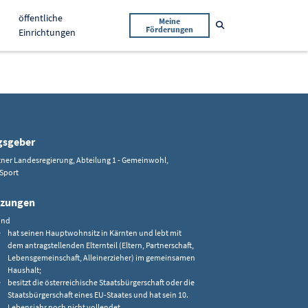
öffentliche
Meine
Suche öffnen
Förderungen
Einrichtungen
gsgeber
tner Landesregierung, Abteilung 1 - Gemeinwohl,
Sport
tzungen
ind
hat seinen Hauptwohnsitz in Kärnten und lebt mit
dem antragstellenden Elternteil (Eltern, Partnerschaft,
Lebensgemeinschaft, Alleinerzieher) im gemeinsamen
Haushalt;
besitzt die österreichische Staatsbürgerschaft oder die
Staatsbürgerschaft eines EU-Staates und hat sein 10.
Lebensjahr noch nicht vollendet.