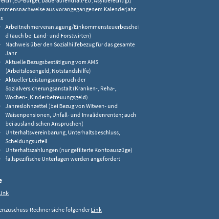
reich (EU-Bürger, Daueraufenthalt-EU, Asylberechtigt)
ommensnachweise aus vorangegangenem Kalenderjahr
ls
Arbeitnehmerveranlagung/Einkommensteuerbeschei
d (auch bei Land- und Forstwirten)
Nachweis über den Sozialhilfebezug für das gesamte
Jahr
Aktuelle Bezugsbestätigung vom AMS
(Arbeitslosengeld, Notstandshilfe)
Aktueller Leistungsanspruch der
Sozialversicherungsanstalt (Kranken-, Reha-,
Wochen-, Kinderbetreuungsgeld)
Jahreslohnzettel (bei Bezug von Witwen- und
Waisenpensionen, Unfall- und Invalidenrenten; auch
bei ausländischen Ansprüchen)
Unterhaltsvereinbarung, Unterhaltsbeschluss,
Scheidungsurteil
Unterhaltszahlungen (nur gefilterte Kontoauszüge)
fallspezifische Unterlagen werden angefordert
e
Link
ienzuschuss-Rechner siehe folgender
Link