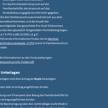
Für das Kind besteht Anspruch auf die
Familienbeihilfe; der Anspruch auf das
Kinderbetreuungsgeld ist nicht mehr gegeben.
öhe des Familienzuschusses errechnet sich aus dem
iennettoeinkommen und der Anzahl der
ienmitglieder. Das gewichtete Pro-Kopf-Einkommen
unter dem gesetzlich festgesetzten Höchstbetrag liegen.
,6,7 K-FFG (LGBl.10/1991 i.d.g.F)
rführende Informationen finden Sie im
Kärntner
ienförderungsgesetz - K-FFG
sowie im Familienzuschuss
Folder
de Informationen zu den Voraussetzungen:
ienzuschuss Info-Folder.pdf
 Unterlagen
erlagen sind dem Antrag als
Kopie
beizulegen:
en aller im Antrag angeführten Kinder.
ilung vom Finanzamt über Bezug der Familienbeihilfe für
im Antrag angeführten Kinder.
lle Bescheinigung über den rechtmäßigen Aufenthalt in