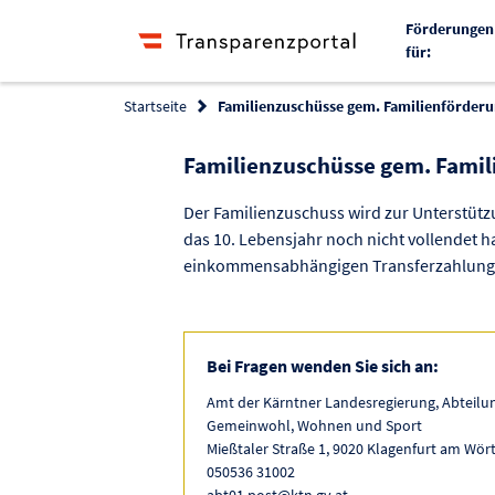
Förderungen
für:
Startseite
Familienzuschüsse gem. Familienförderu
Familienzuschüsse gem. Fami
Der Familienzuschuss wird zur Unterstützun
das 10. Lebensjahr noch nicht vollendet h
einkommensabhängigen Transferzahlung
Bei Fragen wenden Sie sich an:
Amt der Kärntner Landesregierung, Abteilun
Gemeinwohl, Wohnen und Sport
Mießtaler Straße 1, 9020 Klagenfurt am Wör
050536 31002
abt01.post@ktn.gv.at