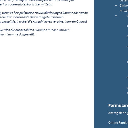
Öster
e Transparenzdatenbank übermitteln.
Eink
mitte
n, wenn es beispielsweise zu Rückforderungen kommt oder wenn
 die Transparenzdatenbank mitgeteilt werden.
ktualisiert, wobei die Auszahlungen verzögert um ein Quartal
) werden die ausbezahlten Summen mit den von den
esamtsumme dargestellt.
Formular
Antrag siehe
Online Famil