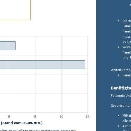
Die H
Famil
Famil
muss 
§§ 2,4
Weite
Famil
Info-
Weiterführen
Famil
Benötigte
Folgende Unt
Geburtsurkund
Mitte
alle 
 (Stand vom 05.08.2026)
Aktue
lche die jeweiligen Abwicklungsstellen in Summe pro