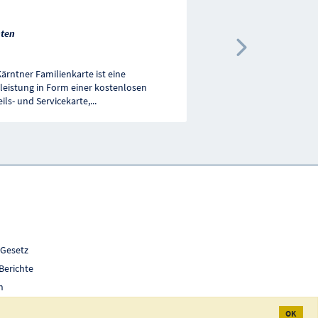
Schulveranstaltung
ten
Kärnten
Nächste 
Kärntner Familienkarte ist eine
Finanzielle Unterstützu
leistung in Form einer kostenlosen
und Schülern bei Schulv
eils- und Servicekarte,
...
Wienaktion, Schikurse,
...
 Gesetz
Berichte
h
OK