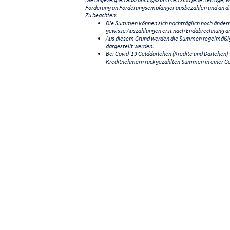
Förderung an Förderungsempfänger ausbezahlen und an di
Zu beachten:
Die Summen können sich nachträglich noch änder
gewisse Auszahlungen erst nach Endabrechnung an
Aus diesem Grund werden die Summen regelmäßig a
dargestellt werden.
Bei Covid-19 Gelddarlehen (Kredite und Darlehen
Kreditnehmern rückgezahlten Summen in einer G