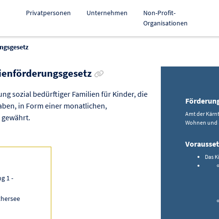
Privatpersonen
Unternehmen
Non-Profit-
Organisationen
ngsgesetz
Link zur Förderung kopieren
lienförderungsgesetz
g sozial bedürftiger Familien für Kinder, die
Förderun
aben, in Form einer monatlichen,
Amt der Kärn
 gewährt.
Wohnen und 
Vorausse
Das K
g 1 -
thersee