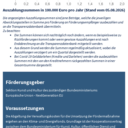
Auszahlungssummen in 100.000 Euro pro Jahr (Stand vom 05.08.2026)
Die angezeigten Auszahlungssummen sind jene Beträge, welche die jeweiligen
Abwicklungsstellen in Summe pro Förderung an Förderungsempfänger ausbezahlen und
an die Transparenzdatenbank übermitteln.
Zu beachten:
Die Summen können sich nachträglich noch ändern, wenn es beispielsweise zu
Rückforderungen kommt oder wenn gewisse Auszahlungen erst nach
Endabrechnung an die Transparenzdatenbank mitgeteilt werden.
Aus diesem Grund werden die Summen regelmäßig aktualisiert, wobei die
Auszahlungen verzögert um ein Quartal dargestellt werden.
Bei Covid-19 Gelddarlehen (Kredite und Darlehen) werden die ausbezahlten
Summen mit den von den Kreditnehmern rückgezahlten Summen in einer
Gesamtsumme dargestellt.
Förderungsgeber
Sektion Kunst und Kultur des zuständigen Bundesministeriums
Europäische Union - NextGeneration EU
Voraussetzungen
Die Abgeltung der Verwaltungskosten für die Umsetzung der Fördermaßnahme
ergehen an den Klima- und Energiefonds. Grundlage ist der Kooperationsvertrag
zwischen dem Bundesministerium für Kunst, Kultur, öffentlichen Dienst und