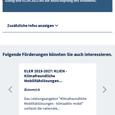
Gültig von 01.09.2022 bis zur Ausschöpfung des Volumens.
Zusätzliche Infos anzeigen
Folgende Förderungen könnten Sie auch interessieren.
ELER 2023-2027: KLIEN -
Klimafreundliche
Mobilitätslösungen
...
Österreich
Vorherige Förderung
Näc
Das Leistungsangebot "Klimafreundliche
Mobilitätslösungen - klimaaktiv mobil"
umfasst die nationale
...