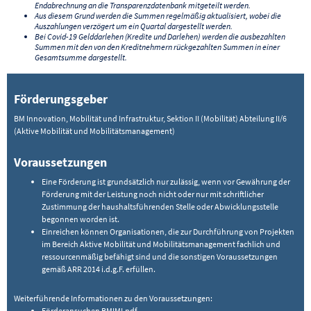
Endabrechnung an die Transparenzdatenbank mitgeteilt werden.
Aus diesem Grund werden die Summen regelmäßig aktualisiert, wobei die
Auszahlungen verzögert um ein Quartal dargestellt werden.
Bei Covid-19 Gelddarlehen (Kredite und Darlehen) werden die ausbezahlten
Summen mit den von den Kreditnehmern rückgezahlten Summen in einer
Gesamtsumme dargestellt.
Förderungsgeber
BM Innovation, Mobilität und Infrastruktur, Sektion II (Mobilität) Abteilung II/6
(Aktive Mobilität und Mobilitätsmanagement)
Voraussetzungen
Eine Förderung ist grundsätzlich nur zulässig, wenn vor Gewährung der
Förderung mit der Leistung noch nicht oder nur mit schriftlicher
Zustimmung der haushaltsführenden Stelle oder Abwicklungsstelle
begonnen worden ist.
Einreichen können Organisationen, die zur Durchführung von Projekten
im Bereich Aktive Mobilität und Mobilitätsmanagement fachlich und
ressourcenmäßig befähigt sind und die sonstigen Voraussetzungen
gemäß ARR 2014 i.d.g.F. erfüllen.
Weiterführende Informationen zu den Voraussetzungen:
Förderansuchen BMIMI.pdf