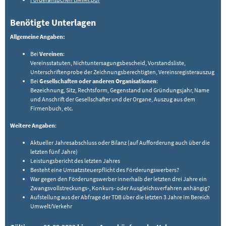
Benötigte Unterlagen
Allgemeine Angaben:
Bei
Vereinen
:
Vereinsstatuten, Nichtuntersagungsbescheid, Vorstandsliste,
Unterschriftenprobe der Zeichnungsberechtigten, Vereinsregisterauszug
Bei
Gesellschaften oder anderen Organisationen
:
Bezeichnung, Sitz, Rechtsform, Gegenstand und Gründungsjahr, Name
und Anschrift der Gesellschafter und der Organe, Auszug aus dem
Firmenbuch, etc.
Weitere Angaben
:
Aktueller Jahresabschluss oder Bilanz (auf Aufforderung auch über die
letzten fünf Jahre)
Leistungsbericht des letzten Jahres
Besteht eine Umsatzsteuerpflicht des Förderungswerbers?
War gegen den Förderungswerber innerhalb der letzten drei Jahre ein
Zwangsvollstreckungs-, Konkurs- oder Ausgleichsverfahren anhängig?
Aufstellung aus der Abfrage der TDB über die letzten 3 Jahre im Bereich
Umwelt/Verkehr