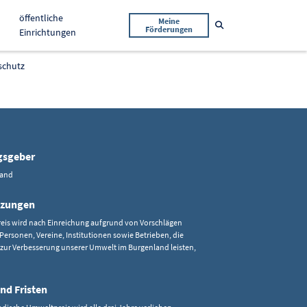
öffentliche
Meine
Suche öffnen
Förderungen
Einrichtungen
schutz
gsgeber
land
tzungen
eis wird nach Einreichung aufgrund von Vorschlägen
 Personen, Vereine, Institutionen sowie Betrieben, die
 zur Verbesserung unserer Umwelt im Burgenland leisten,
nd Fristen