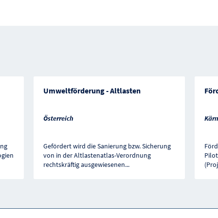
Umweltförderung - Altlasten
För
Österreich
Kärn
ung
Gefördert wird die Sanierung bzw. Sicherung
Förd
ogien
von in der Altlastenatlas-Verordnung
Pilo
rechtskräftig ausgewiesenen
...
(Proj