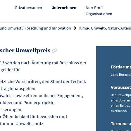
Aktiv
Privatpersonen
Unternehmen
Non-Profit-
Organisationen
 und Umwelt / Forschung und Innovation
Kima-, Umwelt-, Natur-, Arten
Link zur Förderung kopieren
ischer Umweltpreis
013 werden nach Änderung mit Beschluss der
Förderun
gelder für
Land Burgen
tzliche Vorschriften, den Stand der Technik
Vorausse
trag hinausgehen,
ivates, sowie ehrenamtliches Engagement,
Der Umweltpr
einer Jury an
r Ideen und Pionierprojekte,
einen Beitrag
esserungen,
zuerkannt.
 Öffentlichkeit für bewussten und
atur und Umweltschutz
Termine u