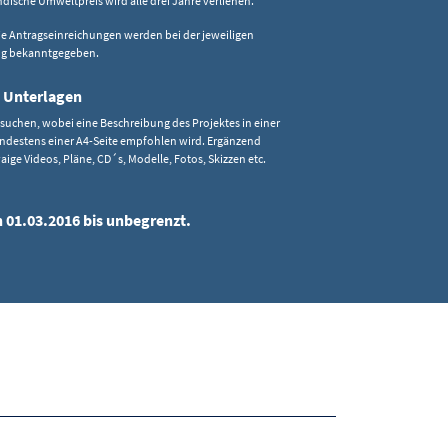
dische Umweltpreis wird alle drei Jahre verliehen.
ie Antragseinreichungen werden bei der jeweiligen
ng bekanntgegeben.
 Unterlagen
uchen, wobei eine Beschreibung des Projektes in einer
ndestens einer A4-Seite empfohlen wird. Ergänzend
aige Videos, Pläne, CD´s, Modelle, Fotos, Skizzen etc.
n 01.03.2016 bis unbegrenzt.