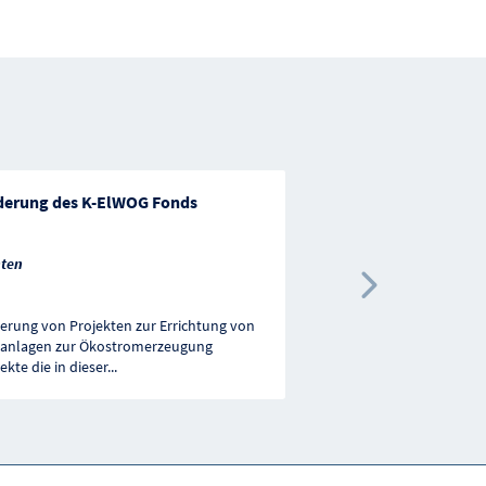
derung des K-ElWOG Fonds
Förderung von nachh
Kleinprojekten
ten
Vorarlberg
Nächste 
erung von Projekten zur Errichtung von
In Vorarlberg laufen seit
tanlagen zur Ökostromerzeugung
richtungsweisende Pro
ekte die in dieser
...
Initiativen, die sehr viel