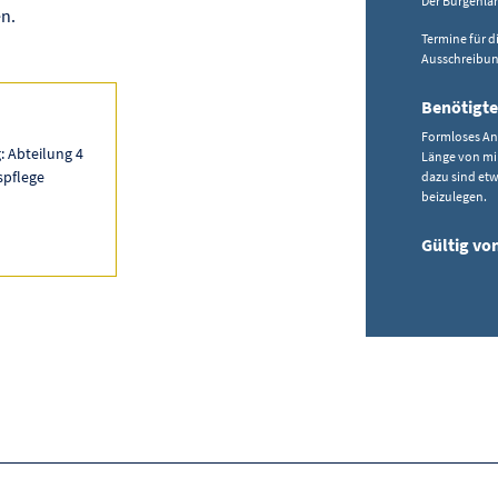
Der Burgenlän
n.
Termine für d
Ausschreibu
Benötigte
Formloses Ans
 Abteilung 4
Länge von mi
spflege
dazu sind etw
beizulegen.
Gültig vo