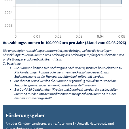
Auszahlungssummen in 100.000 Euro pro Jahr (Stand vom 05.08.2026)
Die angezeigten Auszahlungssummen sind jene Beträge, welche die jeweiligen
Abwicklungsstellen in Summe pro Förderung an Förderungsempfänger ausbezahlen und
an die Transparenzdatenbank übermitteln.
Zu beachten:
Die Summen können sich nachträglich noch ändern, wenn es beispielsweise zu
Rückforderungen kommt oder wenn gewisse Auszahlungen erst nach
Endabrechnung an die Transparenzdatenbank mitgeteilt werden.
Aus diesem Grund werden die Summen regelmäßig aktualisiert, wobei die
Auszahlungen verzögert um ein Quartal dargestellt werden.
Bei Covid-19 Gelddarlehen (Kredite und Darlehen) werden die ausbezahlten
Summen mit den von den Kreditnehmern rückgezahlten Summen in einer
Gesamtsumme dargestellt.
Förderungsgeber
Amt der Kärntner Landesregierung, Abteilung 8 - Umwelt, Naturschutz und
Klimaschutzkoordination