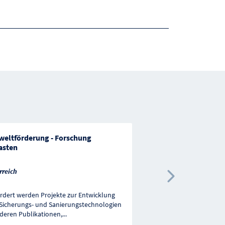
eltförderung - Forschung
Umweltförderung - A
asten
Österreich
rreich
Nächste 
rdert werden Projekte zur Entwicklung
Gefördert wird die Sani
Sicherungs- und Sanierungstechnologien
von in der Altlastenatl
deren Publikationen,
...
rechtskräftig ausgewies