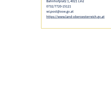
Bahnhofplatz 1, 4021 Linz
0732/7720-15121
wi.post@ooe.gv.at
https://www.land-oberoesterreich.gv.at