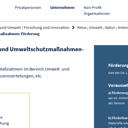
Aktiv
Privatpersonen
Unternehmen
Non-Profit-
Organisationen
 und Umwelt / Forschung und Innovation
Kima-, Umwelt-, Natur-, Arten
zmaßnahmen-Förderung
- und Umweltschutzmaßnahmen-
ieren
Förderun
 Maßnahmen im Bereich Umwelt- und
Amt der Oö. L
sensvertetungen, etc.
Vorausse
a) Förderung
aa) oö. Unte
ab) Vereine
he
b) Förderbar
chung
Materielle od