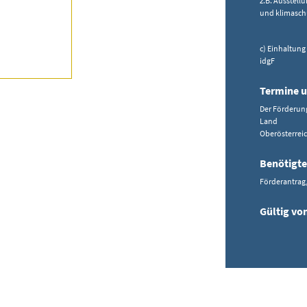
z.B. Ausstel
und klimasch
c) Einhaltung
idgF
Termine u
Der Förderun
Land
Oberösterreic
Benötigte
Förderantrag
Gültig vo