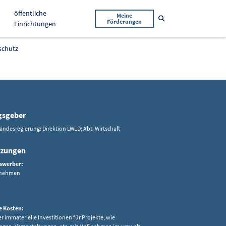
öffentliche
Meine
Suche öffnen
Förderungen
Einrichtungen
schutz
gsgeber
andesregierung: Direktion LWLD; Abt. Wirtschaft
tzungen
swerber:
rnehmen
e Kosten:
er immaterielle Investitionen für Projekte, wie