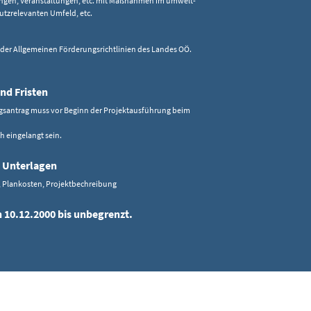
lungen, Veranstaltungen, etc. mit Maßnahmen im umwelt-
utzrelevanten Umfeld, etc.
 der Allgemeinen Förderungsrichtlinien des Landes OÖ.
nd Fristen
gsantrag muss vor Beginn der Projektausführung beim
h eingelangt sein.
 Unterlagen
, Plankosten, Projektbechreibung
n 10.12.2000 bis unbegrenzt.