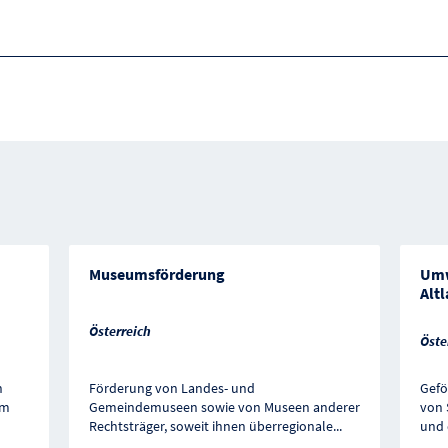
Museumsförderung
Umw
Altl
Österreich
Öste
n
Förderung von Landes- und
Gefö
am
Gemeindemuseen sowie von Museen anderer
von 
Rechtsträger, soweit ihnen überregionale
...
und 