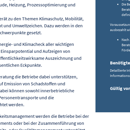
ude, Heizung, Prozessoptimierung und
Die B
Berat
defini
rät zu den Themen Klimaschutz, Mobilität,
Voraussetzung
t und Umweltzeichen. Dazu werden in den
ausbezahlt wi
Schwerpunkte gesetzt.
Nach 
nergie- und Klimacheck aller wichtigen
Berat
Förde
 Einsparpotential und Aufzeigen von
ffentlichkeitswirksame Auszeichnung und
Benötigte
sentlichen Eckpunkte.
Detaillierte 
Informations
Beratung die Betriebe dabei unterstützen,
uf Emission von Schadstoffen und
Gültig vo
abei können sowohl innerbetriebliche
 Personentransporte und die
chtet werden.
keitsmanagement werden die Betriebe bei der
ments oder bei der Zusammenführung von
ts- oder Qualitätsmanagement unterstützt.