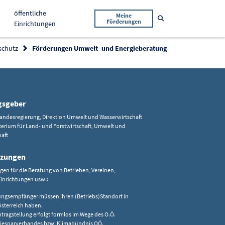
öffentliche
Meine
Suche öffnen
Förderungen
Einrichtungen
schutz
Förderungen Umwelt- und Energieberatung
gsgeber
Landesregierung, Direktion Umwelt und Wasserwirtschaft
erium für Land- und Forstwirtschaft, Umwelt und
haft
tzungen
en für die Beratung von Betrieben, Vereinen,
Einrichtungen usw.:
ungsempfänger müssen ihren (Betriebs)Standort in
sterreich haben.
ntragstellung erfolgt formlos im Wege des O.Ö.
iesparverbandes bzw. Klimabündnis OÖ.