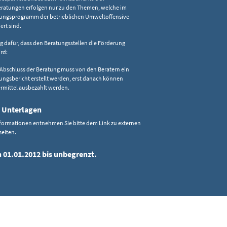
eratungen erfolgen nur zu den Themen, welche im
ungsprogramm der betrieblichen Umweltoffensive
ert sind.
 dafür, dass den Beratungsstellen die Förderung
rd:
Abschluss der Beratung muss von den Beratern ein
ungsbericht erstellt werden, erst danach können
rmittel ausbezahlt werden.
 Unterlagen
Informationen entnehmen Sie bitte dem Link zu externen
seiten.
n 01.01.2012 bis unbegrenzt.