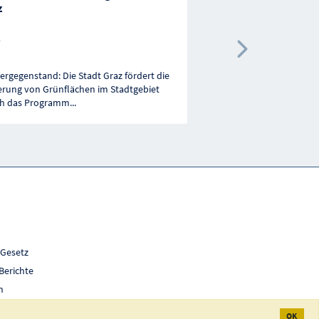
z
heimischer Insekten
Villach
Nächste 
ergegenstand: Die Stadt Graz fördert die
Fördergegenstand ist ei
erung von Grünflächen im Stadtgebiet
sach- und fachgerechte
h das Programm
...
Wespen- und Hornissen
 Gesetz
Berichte
h
OK