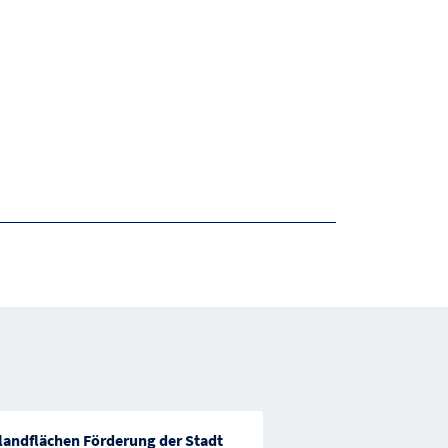
ilandflächen Förderung der Stadt
Förderung von Übers