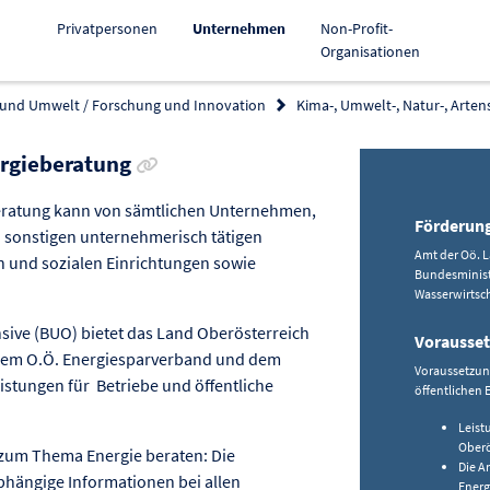
Aktiv
Privatpersonen
Unternehmen
Non-Profit-
Organisationen
 und Umwelt / Forschung und Innovation
Kima-, Umwelt-, Natur-, Arten
Link zur Förderung kopieren
rgieberatung
eratung kann von sämtlichen Unternehmen,
Förderun
 sonstigen unternehmerisch tätigen
Amt der Oö. 
n und sozialen Einrichtungen sowie
Bundesminist
Wasserwirtsc
sive (BUO) bietet das Land Oberösterreich
Vorausse
 dem O.Ö. Energiesparverband und dem
Voraussetzung
stungen für Betriebe und öffentliche
öffentlichen 
Leist
Oberö
zum Thema Energie beraten: Die
Die A
hängige Informationen bei allen
Energ