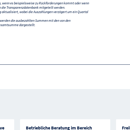
n, wenn es beispielsweise zu Rückforderungen kommt oder wenn
 die Transparenzdatenbank mitgeteilt werden.
ktualisiert, wobei die Auszahlungen verzögert um ein Quartal
) werden die ausbezahlten Summen mit den von den
esamtsumme dargestellt.
ive
Betriebliche Beratung im Bereich
Fre