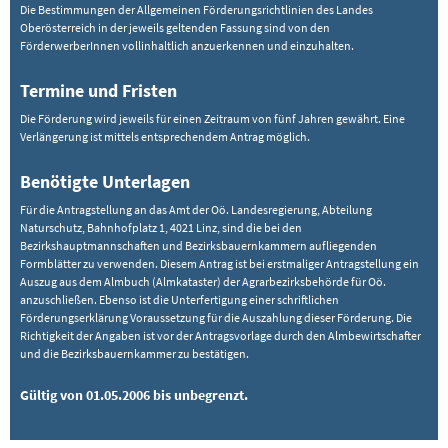
Die Bestimmungen der Allgemeinen Förderungsrichtlinien des Landes
Oberösterreich in der jeweils geltenden Fassung sind von den
FörderwerberInnen vollinhaltlich anzuerkennen und einzuhalten.
Termine und Fristen
Die Förderung wird jeweils für einen Zeitraum von fünf Jahren gewährt. Eine
Verlängerung ist mittels entsprechendem Antrag möglich.
Benötigte Unterlagen
Für die Antragstellung an das Amt der Oö. Landesregierung, Abteilung
Naturschutz, Bahnhofplatz 1, 4021 Linz, sind die bei den
Bezirkshauptmannschaften und Bezirksbauernkammern aufliegenden
Formblätter zu verwenden. Diesem Antrag ist bei erstmaliger Antragstellung ein
Auszug aus dem Almbuch (Almkataster) der Agrarbezirksbehörde für Oö.
anzuschließen. Ebenso ist die Unterfertigung einer schriftlichen
Förderungserklärung Voraussetzung für die Auszahlung dieser Förderung. Die
Richtigkeit der Angaben ist vor der Antragsvorlage durch den Almbewirtschafter
und die Bezirksbauernkammer zu bestätigen.
Gültig von 01.05.2006 bis unbegrenzt.