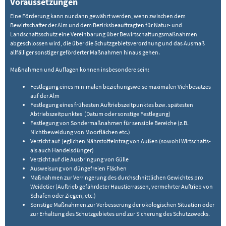
Voraussetzungen
Eine Förderung kann nur dann gewährt werden, wenn zwischen dem
Bewirtschafter der Alm und dem Bezirksbeauftragten für Natur- und
Landschaftsschutz eine Vereinbarung über Bewirtschaftungsmaßnahmen
abgeschlossen wird, die über die Schutzgebietsverordnung und das Ausmaß
allfälliger sonstiger geförderter Maßnahmen hinaus gehen.
Maßnahmen und Auflagen können insbesondere sein:
Festlegung eines minimalen beziehungsweise maximalen Viehbesatzes
auf der Alm
Festlegung eines frühesten Auftriebszeitpunktes bzw. spätesten
Abtriebszeitpunktes (Datum oder sonstige Festlegung)
Festlegung von Sondermaßnahmen für sensible Bereiche (z.B.
Nichtbeweidung von Moorflächen etc.)
Verzicht auf jeglichen Nährstoffeintrag von Außen (sowohl Wirtschafts-
als auch Handelsdünger)
Verzicht auf die Ausbringung von Gülle
Ausweisung von düngefreien Flächen
Maßnahmen zur Verringerung des durchschnittlichen Gewichtes pro
Weidetier (Auftrieb gefährdeter Haustierrassen, vermehrter Auftrieb von
Schafen oder Ziegen, etc.)
Sonstige Maßnahmen zur Verbesserung der ökologischen Situation oder
zur Erhaltung des Schutzgebietes und zur Sicherung des Schutzzwecks.