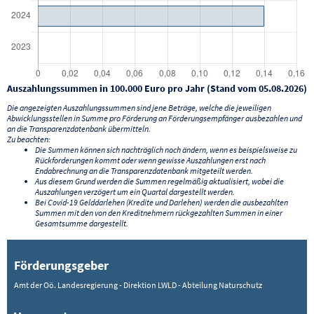
Auszahlungssummen in 100.000 Euro pro Jahr (Stand vom 05.08.2026)
Die angezeigten Auszahlungssummen sind jene Beträge, welche die jeweiligen
Abwicklungsstellen in Summe pro Förderung an Förderungsempfänger ausbezahlen und
an die Transparenzdatenbank übermitteln.
Zu beachten:
Die Summen können sich nachträglich noch ändern, wenn es beispielsweise zu
Rückforderungen kommt oder wenn gewisse Auszahlungen erst nach
Endabrechnung an die Transparenzdatenbank mitgeteilt werden.
Aus diesem Grund werden die Summen regelmäßig aktualisiert, wobei die
Auszahlungen verzögert um ein Quartal dargestellt werden.
Bei Covid-19 Gelddarlehen (Kredite und Darlehen) werden die ausbezahlten
Summen mit den von den Kreditnehmern rückgezahlten Summen in einer
Gesamtsumme dargestellt.
Förderungsgeber
Amt der Oö. Landesregierung - Direktion LWLD - Abteilung Naturschutz