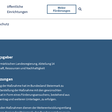
öffentliche
Meine
Suche öffnen
Förderungen
Einrichtungen
schutz
eren
gsgeber
ermärkischen Landesregierung, Abteilung 14
aft, Ressourcen und Nachhaltigkeit
tzungen
g der Maßnahme hat im Bundesland Steiermark zu
e Darstellung der Maßnahme mit den gewünschten
hat in Form eines Förderungsansuchens, bestehend aus
ntrag und weiteren Unterlagen, zu erfolgen.
rnden Maßnahmen dienen der Weiterentwicklung entlang