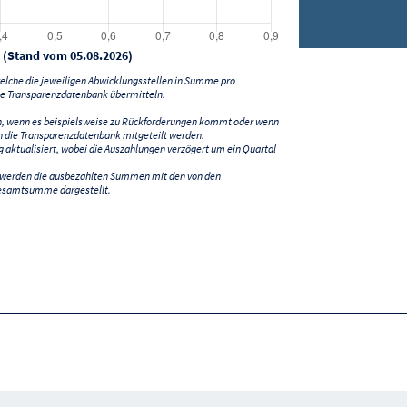
 (Stand vom 05.08.2026)
lche die jeweiligen Abwicklungsstellen in Summe pro
e Transparenzdatenbank übermitteln.
n, wenn es beispielsweise zu Rückforderungen kommt oder wenn
 die Transparenzdatenbank mitgeteilt werden.
ktualisiert, wobei die Auszahlungen verzögert um ein Quartal
) werden die ausbezahlten Summen mit den von den
esamtsumme dargestellt.