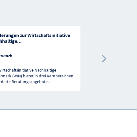
erungen zur Wirtschaftsinitiative
Förderungen im Ber
hhaltige
...
Österreich
ermark
Nächste 
Wirtschaftsinitiative Nachhaltige
Gefördert werden könne
ermark (WIN) bietet in drei Kernbereichen
Bildungsmaßnahmen, die
rderte Beratungsangebote
...
zur Nachhaltigen Entwic