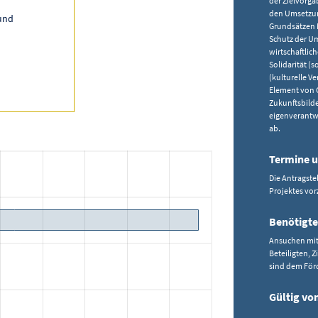
der Zielvorg
den Umsetzun
 und
Grundsätzen N
Schutz der Um
wirtschaftlich
Solidarität (
(kulturelle Ve
Element von 
Zukunftsbilde
eigenverantw
ab.
Termine u
Die Antragste
Projektes vo
Benötigte
Ansuchen mit 
Beteiligten, 
sind dem Förd
Gültig vo