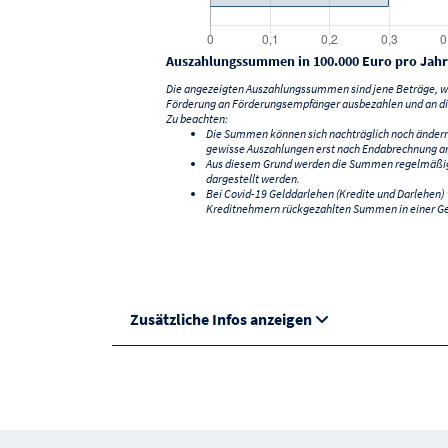
Auszahlungssummen in 100.000 Euro pro Jahr
Die angezeigten Auszahlungssummen sind jene Beträge, we
Förderung an Förderungsempfänger ausbezahlen und an di
Zu beachten:
Die Summen können sich nachträglich noch änder
gewisse Auszahlungen erst nach Endabrechnung an
Aus diesem Grund werden die Summen regelmäßig a
dargestellt werden.
Bei Covid-19 Gelddarlehen (Kredite und Darlehen
Kreditnehmern rückgezahlten Summen in einer G
Zusätzliche Infos anzeigen