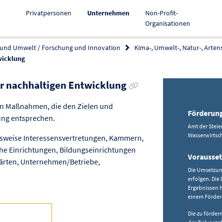
Aktiv
Privatpersonen
Unternehmen
Non-Profit-
Organisationen
 und Umwelt / Forschung und Innovation
Kima-, Umwelt-, Natur-, Arten
wicklung
Link zur Förderung kopi
 nachhaltigen Entwicklung
en Maßnahmen, die den Zielen und
Förderun
ung entsprechen.
Amt der Stei
Wasserwirtsch
sweise Interessensvertretungen, Kammern,
 Einrichtungen, Bildungseinrichtungen
Vorausse
rgärten, Unternehmen/Betriebe,
Die Umsetzun
erfolgen. Di
Ergebnissen 
einem Fördera
Die zu förde