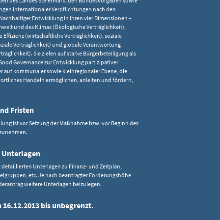
aben des Landes Steiermark, den Bundesvorgaben sowie
gen internationaler Verpflichtungen nach den
achhaltiger Entwicklung in ihren vier Dimensionen –
welt und des Klimas (Ökologische Verträglichkeit),
e Effizienz (wirtschaftliche Verträglichkeit), soziale
soziale Verträglichkeit) und globale Verantwortung
rträglichkeit). Sie zielen auf starke Bürgerbeteiligung als
Good Governance zur Entwicklung partizipativer
r auf kommunaler sowie kleinregionaler Ebene, die
ortliches Handeln ermöglichen, anleiten und fördern,
nd Fristen
llung ist vor Setzung der Maßnahme bzw. vor Beginn des
rzunehmen.
 Unterlagen
detaillierten Unterlagen zu Finanz- und Zeitplan,
Zielgruppen, etc. Je nach beantragter Förderungshöhe
erantrag weitere Unterlagen beizulegen.
n 16.12.2013 bis unbegrenzt.