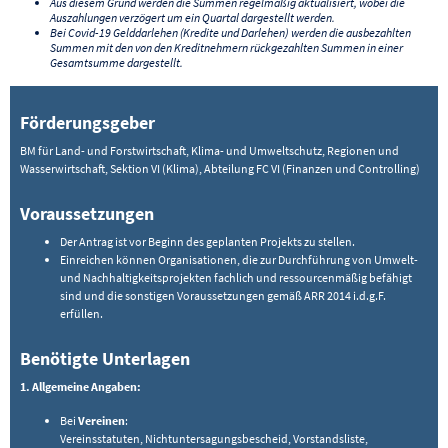
Aus diesem Grund werden die Summen regelmäßig aktualisiert, wobei die
Auszahlungen verzögert um ein Quartal dargestellt werden.
Bei Covid-19 Gelddarlehen (Kredite und Darlehen) werden die ausbezahlten
Summen mit den von den Kreditnehmern rückgezahlten Summen in einer
Gesamtsumme dargestellt.
Förderungsgeber
BM für Land- und Forstwirtschaft, Klima- und Umweltschutz, Regionen und
Wasserwirtschaft, Sektion VI (Klima), Abteilung FC VI (Finanzen und Controlling)
Voraussetzungen
Der Antrag ist vor Beginn des geplanten Projekts zu stellen.
Einreichen können Organisationen, die zur Durchführung von Umwelt-
und Nachhaltigkeitsprojekten fachlich und ressourcenmäßig befähigt
sind und die sonstigen Voraussetzungen gemäß ARR 2014 i.d.g.F.
erfüllen.
Benötigte Unterlagen
1. Allgemeine Angaben:
Bei
Vereinen
:
Vereinsstatuten, Nichtuntersagungsbescheid, Vorstandsliste,