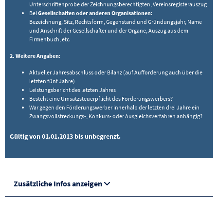
Unterschriftenprobe der Zeichnungsberechtigten, Vereinsregisterauszug
Bei
Gesellschaften oder anderen Organisationen
:
Bezeichnung, Sitz, Rechtsform, Gegenstand und Gründungsjahr, Name
und Anschrift der Gesellschafter und der Organe, Auszug aus dem
Firmenbuch, etc.
2. Weitere Angaben
:
Aktueller Jahresabschluss oder Bilanz (auf Aufforderung auch über die
letzten fünf Jahre)
Leistungsbericht des letzten Jahres
Besteht eine Umsatzsteuerpflicht des Förderungswerbers?
War gegen den Förderungswerber innerhalb der letzten drei Jahre ein
Zwangsvollstreckungs-, Konkurs- oder Ausgleichsverfahren anhängig?
Gültig von 01.01.2013 bis unbegrenzt.
Zusätzliche Infos anzeigen