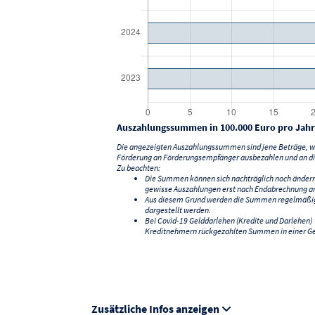
Auszahlungssummen in 100.000 Euro pro Jahr
Die angezeigten Auszahlungssummen sind jene Beträge, we
Förderung an Förderungsempfänger ausbezahlen und an di
Zu beachten:
Die Summen können sich nachträglich noch änder
gewisse Auszahlungen erst nach Endabrechnung an
Aus diesem Grund werden die Summen regelmäßig a
dargestellt werden.
Bei Covid-19 Gelddarlehen (Kredite und Darlehen
Kreditnehmern rückgezahlten Summen in einer G
Zusätzliche Infos anzeigen