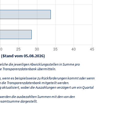
 (Stand vom 05.08.2026)
lche die jeweiligen Abwicklungsstellen in Summe pro
e Transparenzdatenbank übermitteln.
n, wenn es beispielsweise zu Rückforderungen kommt oder wenn
 die Transparenzdatenbank mitgeteilt werden.
ktualisiert, wobei die Auszahlungen verzögert um ein Quartal
) werden die ausbezahlten Summen mit den von den
esamtsumme dargestellt.