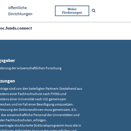
öffentliche
Meine
Suche öffnen
Förderungen
Einrichtungen
oc.funds.connect
gsgeber
rderung der wissenschaftlichen Forschung
tzungen
nträge sind von den beteiligten Partnern (bestehend aus
stens einer Fachhochschule nach FHStG und
stens einer Universität nach UG) gemeinsam
reichen und im Fall einer Bewilligung umzusetzen.
etreuung der DoktorandInnen muss gemeinsam, d.h.
 das wissenschaftliche Personal der Universitäten und
 der Fachhochschulen, erfolgen.
eantragte strukturierte Doktoratsprogramm muss die in
ichtlinien definierten Voraussetzungen erfüllen und