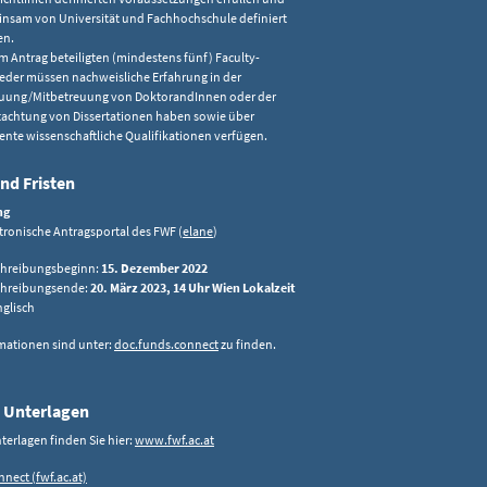
nsam von Universität und Fachhochschule definiert
en.
am Antrag beteiligten (mindestens fünf) Faculty-
ieder müssen nachweisliche Erfahrung in der
uung/Mitbetreuung von DoktorandInnen oder der
achtung von Dissertationen haben sowie über
lente wissenschaftliche Qualifikationen verfügen.
nd Fristen
ng
tronische Antragsportal des FWF (
elane
)
chreibungsbeginn:
15. Dezember 2022
chreibungsende:
20. März 2023, 14 Uhr Wien Lokalzeit
nglisch
mationen sind unter:
doc.funds.connect
zu finden.
 Unterlagen
terlagen finden Sie hier:
www.fwf.ac.at
nect (fwf.ac.at)