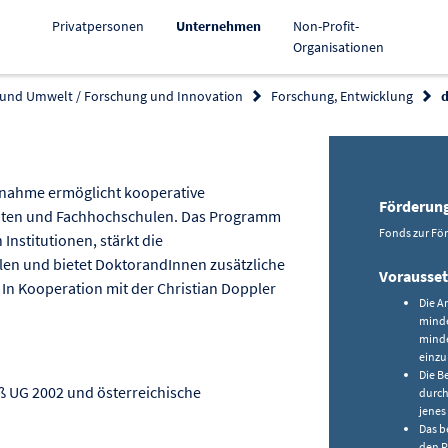
Aktiv
Privatpersonen
Unternehmen
Non-Profit-
Organisationen
 und Umwelt / Forschung und Innovation
Forschung, Entwicklung
d
derung kopieren
nahme ermöglicht kooperative
Förderun
äten und Fachhochschulen. Das Programm
Fonds zur Fö
nstitutionen, stärkt die
n und bietet DoktorandInnen zusätzliche
Vorausse
 In Kooperation mit der Christian Doppler
Die A
minde
minde
einzu
Die B
ß UG 2002 und österreichische
durch
jenes
Das b
den R