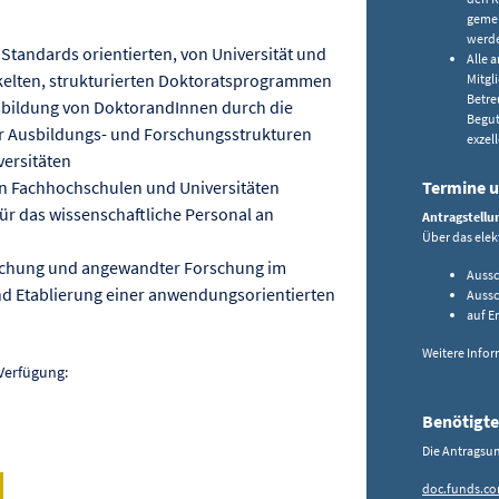
gemei
werd
Standards orientierten, von Universität und
Alle 
elten, strukturierten Doktoratsprogrammen
Mitgl
Betre
sbildung von DoktorandInnen durch die
Begut
er Ausbildungs- und Forschungsstrukturen
exzel
ersitäten
en Fachhochschulen und Universitäten
Termine u
ür das wissenschaftliche Personal an
Antragstellu
Über das elek
chung und angewandter Forschung im
Auss
nd Etablierung einer anwendungsorientierten
Auss
auf E
Weitere Infor
Verfügung:
Benötigte
Die Antragsun
doc.funds.con