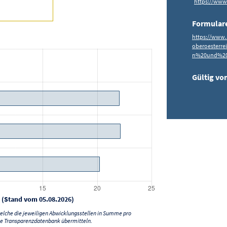
https://www
Formular
https://www.
oberoesterre
n%20und%20W
Gültig vo
 (Stand vom 05.08.2026)
lche die jeweiligen Abwicklungsstellen in Summe pro
e Transparenzdatenbank übermitteln.