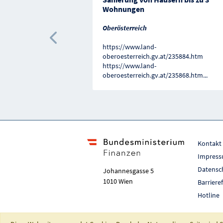
Wohnungen
Oberösterreich
Vorherige Förderung
https://www.land-
oberoesterreich.gv.at/235884.htm
https://www.land-
oberoesterreich.gv.at/235868.htm
...
Kontakt
Impres
Datensc
Johannesgasse 5
1010 Wien
Barriere
Hotline