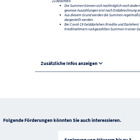
Zu beachten:
Die Summen können sich nachträglich noch änder
gewisse Auszahlungen erst nach Endabrechnung an
Aus diesem Grund werden die Summen regelmäßig a
dargestellt werden.
Bei Covid-19 Gelddarlehen (Kredite und Darlehen
Kreditnehmern rückgezahlten Summen in einer G
Zusätzliche Infos anzeigen
Folgende Förderungen könnten Sie auch interessieren.
Sanierung von Häusern bis zu 3