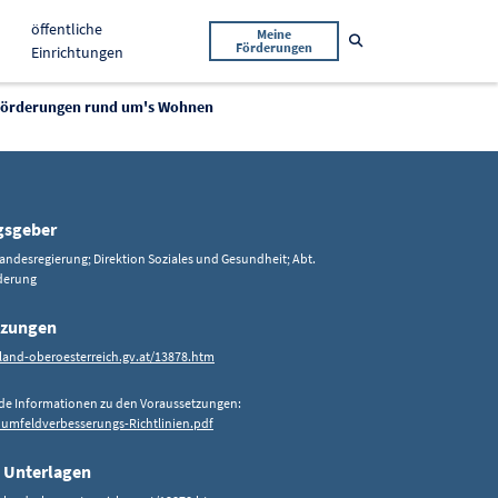
öffentliche
Meine
Suche öffnen
Förderungen
Einrichtungen
Förderungen rund um's Wohnen
gsgeber
andesregierung; Direktion Soziales und Gesundheit; Abt.
derung
tzungen
land-oberoesterreich.gv.at/13878.htm
de Informationen zu den Voraussetzungen:
mfeldverbesserungs-Richtlinien.pdf
 Unterlagen