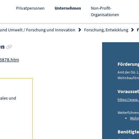
Aktiv
Privatpersonen
Unternehmen
Non-Profit-
Organisationen
 und Umwelt / Forschung und Innovation
Forschung, Entwicklung
Link zur Förderung kopieren
en
13878.htm
Förderun
Amt der Oö. L
Wohnbauför
Vorausse
iales und
https://www.
Weiterführen
Wohnu
Benötigte