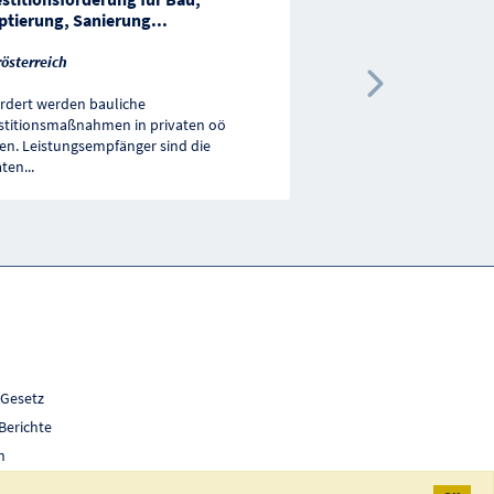
ptierung, Sanierung
...
Oberösterreich
österreich
Nächste 
rdert werden bauliche
https://www.land-
stitionsmaßnahmen in privaten oö
oberoesterreich.gv.at/2
en. Leistungsempfänger sind die
https://www.land-
aten
...
oberoesterreich.gv.at/2
 Gesetz
Berichte
h