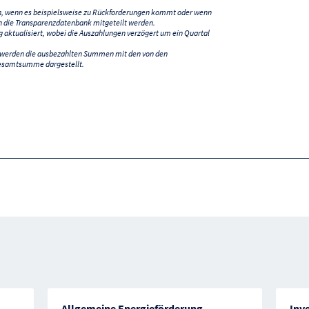
n, wenn es beispielsweise zu Rückforderungen kommt oder wenn
 die Transparenzdatenbank mitgeteilt werden.
ktualisiert, wobei die Auszahlungen verzögert um ein Quartal
) werden die ausbezahlten Summen mit den von den
esamtsumme dargestellt.
Allgemeine Energieförderung
Inve