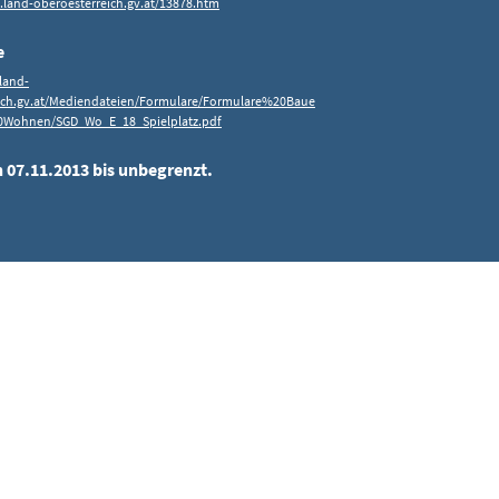
.land-oberoesterreich.gv.at/13878.htm
e
land-
ich.gv.at/Mediendateien/Formulare/Formulare%20Baue
ohnen/SGD_Wo_E_18_Spielplatz.pdf
n 07.11.2013 bis unbegrenzt.