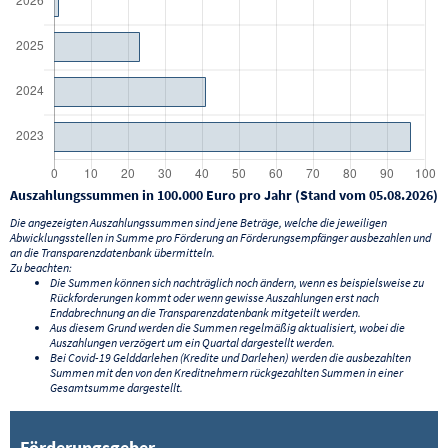
Auszahlungssummen in 100.000 Euro pro Jahr (Stand vom 05.08.2026)
Die angezeigten Auszahlungssummen sind jene Beträge, welche die jeweiligen
Abwicklungsstellen in Summe pro Förderung an Förderungsempfänger ausbezahlen und
an die Transparenzdatenbank übermitteln.
Zu beachten:
Die Summen können sich nachträglich noch ändern, wenn es beispielsweise zu
Rückforderungen kommt oder wenn gewisse Auszahlungen erst nach
Endabrechnung an die Transparenzdatenbank mitgeteilt werden.
Aus diesem Grund werden die Summen regelmäßig aktualisiert, wobei die
Auszahlungen verzögert um ein Quartal dargestellt werden.
Bei Covid-19 Gelddarlehen (Kredite und Darlehen) werden die ausbezahlten
Summen mit den von den Kreditnehmern rückgezahlten Summen in einer
Gesamtsumme dargestellt.
Förderungsgeber