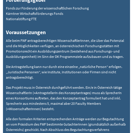
Fonds zur Förderung der wissenschaftlichen Forschung
Kärntner Wirtschaftsförderungs Fonds
Nationalstiftung FTE
Voraussetzungen
Alle beim FWF antragsberechtigen WissenschaftlerInnen, die über das Potenzial
und die Möglichkeiten verfügen, an österreichischen Forschungsstätten mit
Promotionsrecht ein Ausbildungszentrum (bestehend aus Forschungs- und
Ausbildungseinheit) im Sinn der DK Programmziele aufzubauen und zu tragen.
Die Antragstellung kann nur durch eine einzelne „natürliche Person“ erfolgen.
„Juristische Personen“, wie Institute, Institutionen oder Firmen sind nicht
antragsberechtigt.
Das Projekt muss in Österreich durchgeführt werden. Ein/e in Österreich tätige
WissenschaftlerIn (=AntragstellerIn des Konzeptantrages) muss als SprecherIn
eines Konsortiums auftreten, das den Konzeptantrag formuliert hat und inkl.
SprecherIn aus mindestens 5, maximal aber 20 Faculty Members
(=WissenschafterInnen) besteht.
Alle den formalen Kriterien entsprechenden Anträge werden zur Begutachtung
an vom Präsidium des FWF bestimmte GutachterInnen (grundsätzlich außerhalb
Österreichs) geschickt. Nach Abschluss des Begutachtungsverfahrens