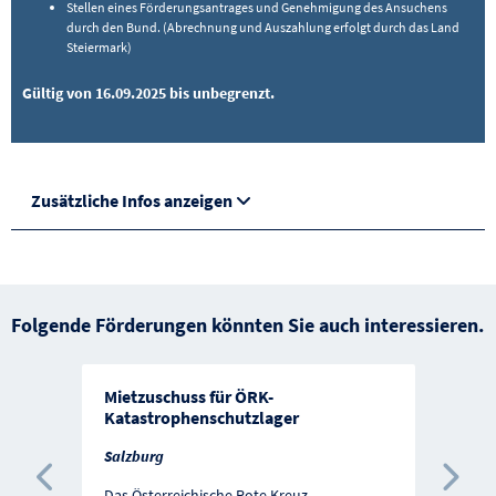
Stellen eines Förderungsantrages und Genehmigung des Ansuchens
durch den Bund. (Abrechnung und Auszahlung erfolgt durch das Land
Steiermark)
Gültig von 16.09.2025 bis unbegrenzt.
Zusätzliche Infos anzeigen
Folgende Förderungen könnten Sie auch interessieren.
Mietzuschuss für ÖRK-
Katastrophenschutzlager
Salzburg
Das Österreichische Rote Kreuz,