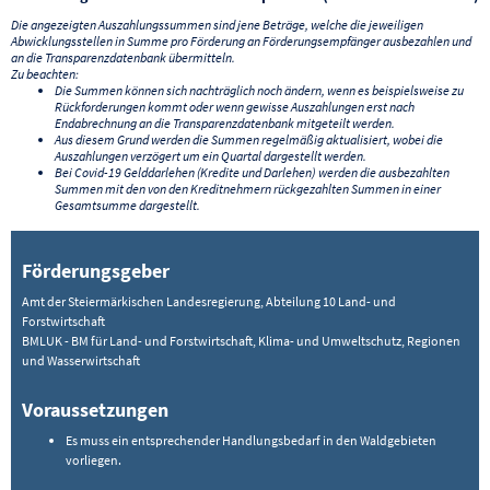
Die angezeigten Auszahlungssummen sind jene Beträge, welche die jeweiligen
Abwicklungsstellen in Summe pro Förderung an Förderungsempfänger ausbezahlen und
an die Transparenzdatenbank übermitteln.
Zu beachten:
Die Summen können sich nachträglich noch ändern, wenn es beispielsweise zu
Rückforderungen kommt oder wenn gewisse Auszahlungen erst nach
Endabrechnung an die Transparenzdatenbank mitgeteilt werden.
Aus diesem Grund werden die Summen regelmäßig aktualisiert, wobei die
Auszahlungen verzögert um ein Quartal dargestellt werden.
Bei Covid-19 Gelddarlehen (Kredite und Darlehen) werden die ausbezahlten
Summen mit den von den Kreditnehmern rückgezahlten Summen in einer
Gesamtsumme dargestellt.
Förderungsgeber
Amt der Steiermärkischen Landesregierung, Abteilung 10 Land- und
Forstwirtschaft
BMLUK - BM für Land- und Forstwirtschaft, Klima- und Umweltschutz, Regionen
und Wasserwirtschaft
Voraussetzungen
Es muss ein entsprechender Handlungsbedarf in den Waldgebieten
vorliegen.