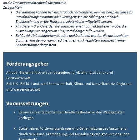
an die Transparenzdatenbank übermitteln.
Zu beachten:
Die Summen können sich nachträglich noch ändern, wenn es beispielsweise zu
Rückforderungen kommt oder wenn gewisse Auszahlungen erst nach
Endabrechnung an die Transparenzdatenbank mitgeteilt werden.
Aus diesem Grund werden die Summen regelmäßig aktualisiert, wobei die
Auszahlungen verzögert um ein Quartal dargestellt werden.
Bei Covid-19 Gelddarlehen (Kredite und Darlehen) werden die ausbezahlten
Summen mit den von den Kreditnehmern rückgezahlten Summen in einer
Gesamtsumme dargestellt.
Förderungsgeber
Amt der Steiermärkischen Landesregierung, Abteilung 10 Land- und
Forstwirtschaft
BMLUK - BM für Land- und Forstwirtschaft, Klima- und Umweltschutz, Regionen
und Wasserwirtschaft
Voraussetzungen
Es muss ein entsprechender Handlungsbedarf in den Waldgebieten
vorliegen.
Stellen eines Förderungsantrages und Genehmigung des Ansuchens
durch den Bund. (Abrechnung und Auszahlung erfolgt durch das Land
Steiermark)