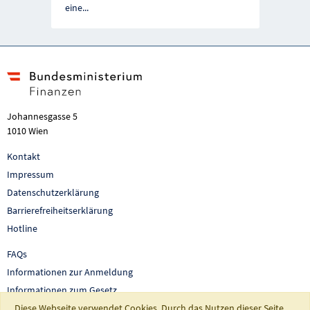
eine
...
Johannesgasse 5
1010 Wien
Kontakt
Impressum
Datenschutzerklärung
Barrierefreiheitserklärung
Hotline
FAQs
Informationen zur Anmeldung
Informationen zum Gesetz
Diese Webseite verwendet Cookies. Durch das Nutzen dieser Seite
Auswertungen und Berichte