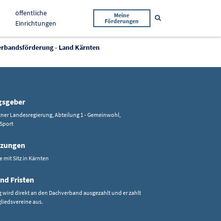
öffentliche
Meine
Suche öffnen
Förderungen
Einrichtungen
rbandsförderung - Land Kärnten
gsgeber
tner Landesregierung, Abteilung 1 - Gemeinwohl,
Sport
tzungen
mit Sitz in Kärnten
nd Fristen
 wird direkt an den Dachverband ausgezahlt und er zahlt
gliedsvereine aus.