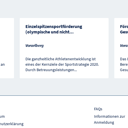
Einzelspitzensportförderung
För
(olympische und nicht
...
Ges
Vorarlberg
Vora
Die ganzheitliche Athletenentwicklung ist
Das 
 an
eines der Kernziele der Sportstrategie 2020.
Bere
Durch Betreuungsleistungen
...
Gesu
FAQs
sum
Informationen zur
Anmeldung
hutzerklärung