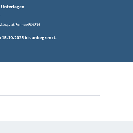
 Unterlagen
g
l.ktn.gv.at/Forms/AFS/SF16
n 15.10.2025 bis unbegrenzt.