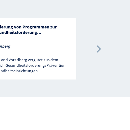
derung von Programmen zur
Allgemeine
undheitsförderung
...
Gesundheitsvorsorge
rlberg
Salzburg
Nächste 
Land Vorarlberg vergütet aus dem
Die Förderung dient der
ich Gesundheitsförderung/Prävention
Gesundheitsförderungsp
ndheitseinrichtungen
...
Erhöhung der Schutzfak