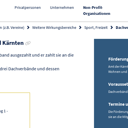
Privatpersonen
Unternehmen
Non-Profit-
Aktiv
Organisationen
 (z.B. Vereine)
Weitere Wirkungsbereiche
Sport, Freizeit
Dachve
Link zur Förderung kopieren
d Kärnten
and ausgezahlt und er zahlt sie an die
Förderun
Amt der Kärn
 drei Dachverbände und dessen
Wohnen und 
Vorausse
Dachverbände 
Termine u
g 1 -
Die Förderung
sie an die Mit