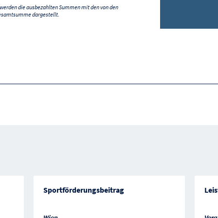
) werden die ausbezahlten Summen mit den von den
esamtsumme dargestellt.
Sportförderungsbeitrag
Lei
Wien
Vora