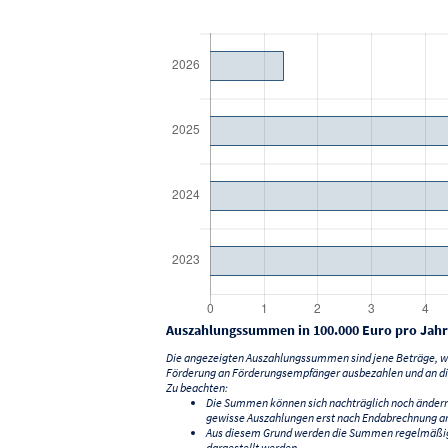
Auszahlungssummen in 100.000 Euro pro Jahr
Die angezeigten Auszahlungssummen sind jene Beträge, we
Förderung an Förderungsempfänger ausbezahlen und an di
Zu beachten:
Die Summen können sich nachträglich noch änder
gewisse Auszahlungen erst nach Endabrechnung an
Aus diesem Grund werden die Summen regelmäßig a
dargestellt werden.