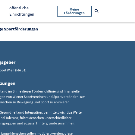
öffentliche
Meine
Suche öffnen
Förderungen
Einrichtungen
ge Sportförderungen
gsgeber
Sport Wien (MA 51)
tzungen
and im Sinne dieser Förderrichtlinie sind finanzielle
gen von Wiener Sportvereinen und Sportverbänden, um
nschen zu Bewegung und Sport zu animieren.
 Gesundheit und Integration, vermittelt wichtige Werte
und Toleranz, führt Menschen unterschiedlicher
tersgruppen und sozialer Hintergründe zusammen.
 junge Menschen sollen motiviert werden, diese