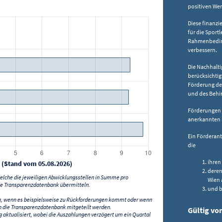
positiven We
Diese finanz
für die Sport
Rahmenbeding
verbessern.
Die Nachhalt
berücksichtig
Förderung de
und des Behi
Förderungen 
anerkannten 
Ein Förderan
die
ihren
 (Stand vom 05.08.2026)
deren
lche die jeweiligen Abwicklungsstellen in Summe pro
Wien 
e Transparenzdatenbank übermitteln.
und b
n, wenn es beispielsweise zu Rückforderungen kommt oder wenn
 die Transparenzdatenbank mitgeteilt werden.
Gültig vo
ktualisiert, wobei die Auszahlungen verzögert um ein Quartal