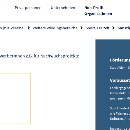
Privatpersonen
Unternehmen
Non-Profit-
Aktiv
Organisationen
 (z.B. Vereine)
Weitere Wirkungsbereiche
Sport, Freizeit
Sonsti
Link zur Förderung kopieren
swerberInnen z.B. für Nachwuchsprojekte
Förderun
Stadt Wien - 
Vorausse
Fördergegenst
Unterstützun
noch mehr Me
Sport fördert
wie Fairness 
Kulturen, Al
Insbesondere