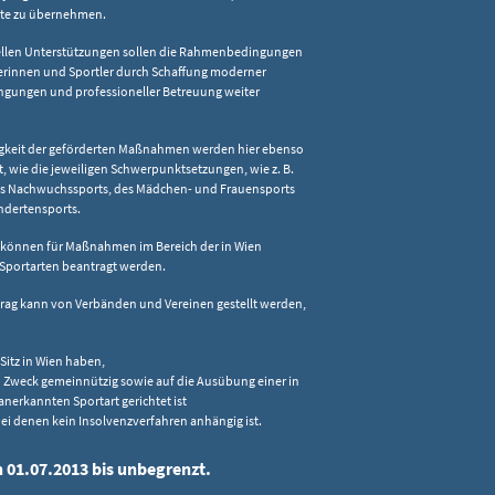
rte zu übernehmen.
iellen Unterstützungen sollen die Rahmenbedingungen
lerinnen und Sportler durch Schaffung moderner
ungen und professioneller Betreuung weiter
igkeit der geförderten Maßnahmen werden hier ebenso
t, wie die jeweiligen Schwerpunktsetzungen, wie z. B.
s Nachwuchssports, des Mädchen- und Frauensports
ndertensports.
können für Maßnahmen im Bereich der in Wien
Sportarten beantragt werden.
trag kann von Verbänden und Vereinen gestellt werden,
 Sitz in Wien haben,
 Zweck gemeinnützig sowie auf die Ausübung einer in
anerkannten Sportart gerichtet ist
ei denen kein Insolvenzverfahren anhängig ist.
n 01.07.2013 bis unbegrenzt.