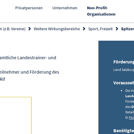
Privatpersonen
Unternehmen
Non-Profit-
Aktiv
Organisationen
 (z.B. Vereine)
Weitere Wirkungsbereiche
Sport, Freizeit
Spitze
ur Förderung kopieren
tamtliche Landestrainer- und
Förderun
Land Salzburg
eilnehmer und Förderung des
Rif
Vorausse
Die V
Lande
Förde
des
O
Detai
D:
För
Benötigte