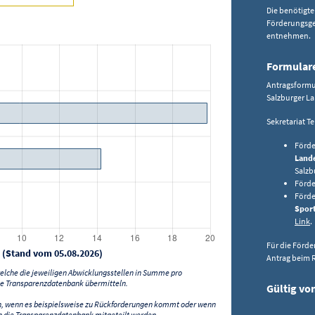
Die benötigte
Förderungsgeg
entnehmen.
Formular
Antragsformul
Salzburger La
Sekretariat T
Förde
Lande
Salzb
Förde
Förde
Spor
Link
.
Für die Förde
 (Stand vom 05.08.2026)
Antrag beim 
lche die jeweiligen Abwicklungsstellen in Summe pro
e Transparenzdatenbank übermitteln.
Gültig vo
n, wenn es beispielsweise zu Rückforderungen kommt oder wenn
 die Transparenzdatenbank mitgeteilt werden.