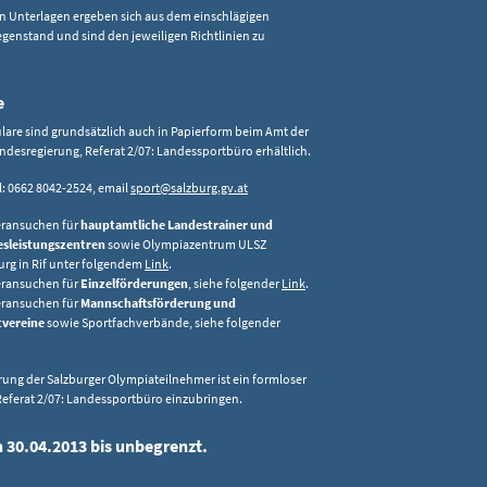
n Unterlagen ergeben sich aus dem einschlägigen
enstand und sind den jeweiligen Richtlinien zu
e
are sind grundsätzlich auch in Papierform beim Amt der
ndesregierung, Referat 2/07: Landessportbüro erhältlich.
el: 0662 8042-2524, email
sport@salzburg.gv.at
ransuchen für
hauptamtliche Landestrainer und
sleistungszentren
sowie Olympiazentrum ULSZ
urg in Rif unter folgendem
Link
.
ransuchen für
Einzelförderungen
, siehe folgender
Link
.
ransuchen für
Mannschaftsförderung und
tvereine
sowie Sportfachverbände, siehe folgender
rung der Salzburger Olympiateilnehmer ist ein formloser
Referat 2/07: Landessportbüro einzubringen.
n 30.04.2013 bis unbegrenzt.