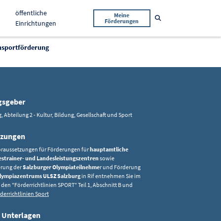
öffentliche
Meine
Suche öffnen
Förderungen
Einrichtungen
nsportförderung
gsgeber
, Abteilung 2 - Kultur, Bildung, Gesellschaft und Sport
tzungen
oraussetzungen für Förderungen für
hauptamtliche
strainer- und Landesleistungszentren
sowie
rung der
Salzburger Olympiateilnehme
r und Förderung
lympiazentrums ULSZ Salzburg
in Rif entnehmen Sie im
l den "Förderrichtlinien SPORT" Teil 1, Abschnitt B und
derrichtlinien Sport
 Unterlagen