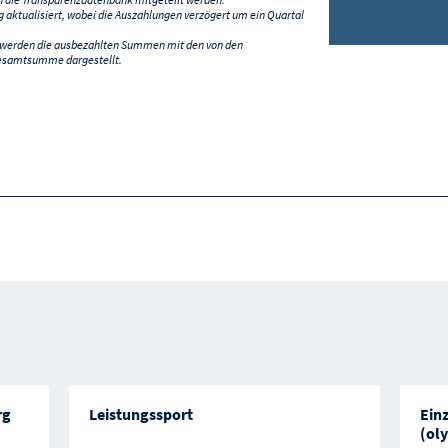
ktualisiert, wobei die Auszahlungen verzögert um ein Quartal
) werden die ausbezahlten Summen mit den von den
esamtsumme dargestellt.
rg
Leistungssport
Ein
(ol