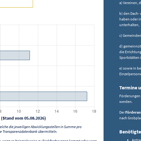
a) Vereinen, 
b) den Dach- 
haben oder in
unterhalten,
c) Gemeinden
d) gemeinnütz
die Errichtun
Sportstätten i
e) sowie in 
Einzelperson
Termine u
Förderungen 
werden.
Der
Förderan
 (Stand vom 05.08.2026)
nach Grobplan
lche die jeweiligen Abwicklungsstellen in Summe pro
Benötigte
e Transparenzdatenbank übermitteln.
Antra
n, wenn es beispielsweise zu Rückforderungen kommt oder wenn