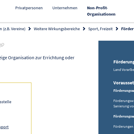
Privatpersonen
Unternehmen
Non-Profit-
Aktiv
Organisationen
 (z.B. Vereine)
Weitere Wirkungsbereiche
Sport, Freizeit
Förder
Link zur Förderung kopieren
ge Organisation zur Errichtung oder
Förderun
Land Vorarlbe
Vorausse
Förderungsw
Förderungswü
sstelle
Sanierung von
Förderungsw
sport
Förderungen 