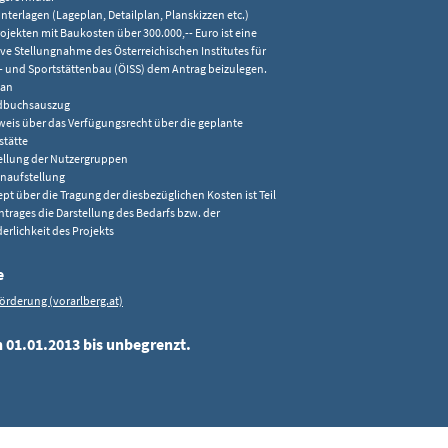
nterlagen (Lageplan, Detailplan, Planskizzen etc.)
rojekten mit Baukosten über 300.000,-- Euro ist eine
ive Stellungnahme des Österreichischen Institutes für
- und Sportstättenbau (ÖISS) dem Antrag beizulegen.
lan
dbuchsauszug
eis über das Verfügungsrecht über die geplante
stätte
ellung der Nutzergruppen
naufstellung
pt über die Tragung der diesbezüglichen Kosten ist Teil
ntrages die Darstellung des Bedarfs bzw. der
derlichkeit des Projekts
e
örderung (vorarlberg.at)
n 01.01.2013 bis unbegrenzt.