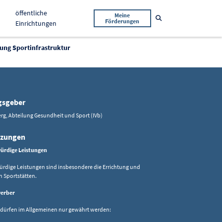
öffentliche
Meine
Suche öffnen
Förderungen
Einrichtungen
ung Sportinfrastruktur
gsgeber
rg, Abteilung Gesundheit und Sport (IVb)
tzungen
ürdige Leistungen
rdige Leistungen sind insbesondere die Errichtung und
 Sportstätten.
erber
dürfen im Allgemeinen nur gewährt werden: