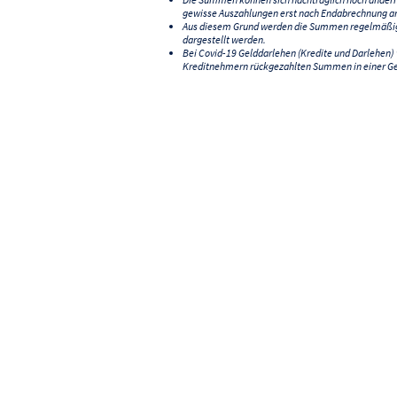
gewisse Auszahlungen erst nach Endabrechnung an
Aus diesem Grund werden die Summen regelmäßig a
dargestellt werden.
Bei Covid-19 Gelddarlehen (Kredite und Darlehen
Kreditnehmern rückgezahlten Summen in einer G