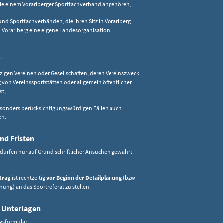
die einem Vorarlberger Sportfachverband angehören,
und Sportfachverbänden, die ihren Sitz in Vorarlberg
 Vorarlberg eine eigene Landesorganisation
,
igen Vereinen oder Gesellschaften, deren Vereinszweck
g von Vereinssportstätten oder allgemein öffentlicher
st,
besonders berücksichtigungswürdigen Fällen auch
en.
nd Fristen
dürfen nur auf Grund schriftlicher Ansuchen gewährt
trag
ist rechtzeitig
vor Beginn der Detailplanung
(bzw.
ung) an das Sportreferat zu stellen.
 Unterlagen
gsformular