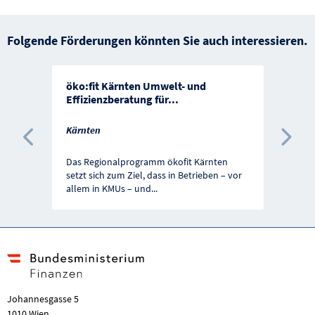
Folgende Förderungen könnten Sie auch interessieren.
öko:fit Kärnten Umwelt- und
Effizienzberatung für
...
Kärnten
Vorherige Förderung
Näc
Das Regionalprogramm ökofit Kärnten
setzt sich zum Ziel, dass in Betrieben – vor
allem in KMUs – und
...
Johannesgasse 5
1010 Wien