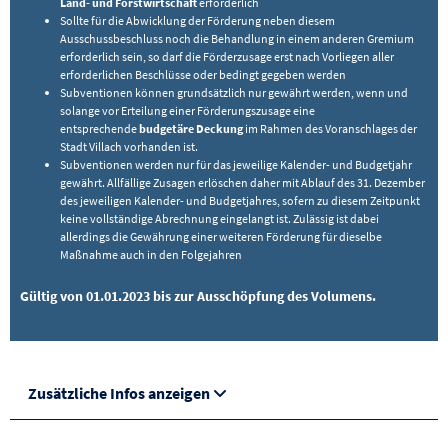
Land- und Forstwirtschaft
erforderlich
Sollte für die Abwicklung der Förderung neben diesem
Ausschussbeschluss noch die Behandlung in einem anderen Gremium
erforderlich sein, so darf die Förderzusage erst nach Vorliegen aller
erforderlichen Beschlüsse oder bedingt gegeben werden
Subventionen können grundsätzlich nur gewährt werden, wenn und
solange vor Erteilung einer Förderungszusage eine
entsprechende
budgetäre Deckung
im Rahmen des Voranschlages der
Stadt Villach vorhanden ist.
Subventionen werden nur für das jeweilige Kalender- und Budgetjahr
gewährt. Allfällige Zusagen erlöschen daher mit Ablauf des 31. Dezember
des jeweiligen Kalender- und Budgetjahres, sofern zu diesem Zeitpunkt
keine vollständige Abrechnung eingelangt ist. Zulässig ist dabei
allerdings die Gewährung einer weiteren Förderung für dieselbe
Maßnahme auch in den Folgejahren
Gültig von 01.01.2023 bis zur Ausschöpfung des Volumens.
Zusätzliche Infos anzeigen