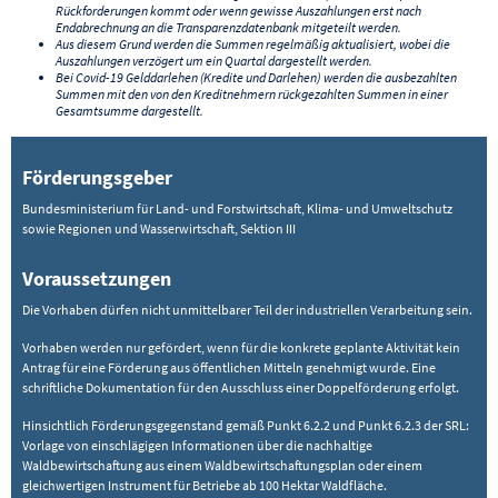
Rückforderungen kommt oder wenn gewisse Auszahlungen erst nach
Endabrechnung an die Transparenzdatenbank mitgeteilt werden.
Aus diesem Grund werden die Summen regelmäßig aktualisiert, wobei die
Auszahlungen verzögert um ein Quartal dargestellt werden.
Bei Covid-19 Gelddarlehen (Kredite und Darlehen) werden die ausbezahlten
Summen mit den von den Kreditnehmern rückgezahlten Summen in einer
Gesamtsumme dargestellt.
Förderungsgeber
Bundesministerium für Land- und Forstwirtschaft, Klima- und Umweltschutz
sowie Regionen und Wasserwirtschaft, Sektion III
Voraussetzungen
Die Vorhaben dürfen nicht unmittelbarer Teil der industriellen Verarbeitung sein.
Vorhaben werden nur gefördert, wenn für die konkrete geplante Aktivität kein
Antrag für eine Förderung aus öffentlichen Mitteln genehmigt wurde. Eine
schriftliche Dokumentation für den Ausschluss einer Doppelförderung erfolgt.
Hinsichtlich Förderungsgegenstand gemäß Punkt 6.2.2 und Punkt 6.2.3 der SRL:
Vorlage von einschlägigen Informationen über die nachhaltige
Waldbewirtschaftung aus einem Waldbewirtschaftungsplan oder einem
gleichwertigen Instrument für Betriebe ab 100 Hektar Waldfläche.