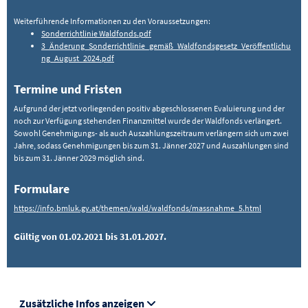
Weiterführende Informationen zu den Voraussetzungen:
Sonderrichtlinie Waldfonds.pdf
3_Änderung_Sonderrichtlinie_gemäß_Waldfondsgesetz_Veröffentlichu
ng_August_2024.pdf
Termine und Fristen
Aufgrund der jetzt vorliegenden positiv abgeschlossenen Evaluierung und der
noch zur Verfügung stehenden Finanzmittel wurde der Waldfonds verlängert.
Sowohl Genehmigungs- als auch Auszahlungszeitraum verlängern sich um zwei
Jahre, sodass Genehmigungen bis zum 31. Jänner 2027 und Auszahlungen sind
bis zum 31. Jänner 2029 möglich sind.
Formulare
https://info.bmluk.gv.at/themen/wald/waldfonds/massnahme_5.html
Gültig von 01.02.2021 bis 31.01.2027.
Zusätzliche Infos anzeigen