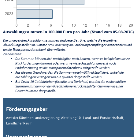
Auszahlungssummen in 100.000 Euro pro Jahr (Stand vom 05.08.2026)
Die angezeigten Auszahlungssummen sind jene Beträge, welche die jeweiligen
Abwicklungsstellen in Summe pro Förderung an Förderungsempfänger ausbezahlen und
an die Transparenzdatenbank übermitteln.
Zu beachten:
Die Summen können sich nachträglich noch ändern, wenn es beispielsweise zu
Rückforderungen kommt oder wenn gewisse Auszahlungen erst nach
Endabrechnung an die Transparenzdatenbank mitgeteilt werden.
Aus diesem Grund werden die Summen regelmäßig aktualisiert, wobei die
Auszahlungen verzögert um ein Quartal dargestellt werden.
Bei Covid-19 Gelddarlehen (Kredite und Darlehen) werden die ausbezahlten
Summen mit den von den Kreditnehmern rückgezahlten Summen in einer
Gesamtsumme dargestellt.
Förderungsgeber
Amt der Kärntner Landesregierung, Abteilung 10 - Land- und Forstwirtschaft,
Ländlicher Raum
Voraussetzungen