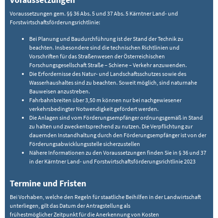
Voraussetzungen gem. §§ 36 Abs. 5 und 37 Abs. 5 Kärntner Land- und
Forstwirtschaftsförderungsrichtlinie:
Bei Planung und Baudurchführung ist der Stand der Technik zu
beachten. Insbesondere sind die technischen Richtlinien und
Vorschriften für das Straßenwesen der Österreichischen
Forschungsgesellschaft Straße – Schiene – Verkehr anzuwenden.
Die Erfordernisse des Natur- und Landschaftsschutzes sowie des
Wasserhaushaltes sind zu beachten. Soweit möglich, sind naturnahe
Bauweisen anzustreben.
Fahrbahnbreiten über 3,50 m können nur bei nachgewiesener
verkehrsbedingter Notwendigkeit gefördert werden.
Die Anlagen sind vom Förderungsempfänger ordnungsgemäß in Stand
zu halten und zweckentsprechend zu nutzen. Die Verpflichtung zur
dauernden Instandhaltung durch den Förderungsempfänger ist von der
Förderungsabwicklungsstelle sicherzustellen
Nähere Informationen zu den Voraussetzungen finden Sie in § 36 und 37
in der Kärntner Land- und Forstwirtschaftsförderungsrichtlinie 2023
Termine und Fristen
Bei Vorhaben, welche den Regeln für staatliche Beihilfen in der Landwirtschaft
unterliegen, gilt das Datum der Antragstellung als
frühestmöglicher Zeitpunkt für die Anerkennung von Kosten