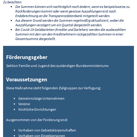
Zu beachten:
Die Summen können sich nachträglich noch ändern, wenn es beispielsweise zu
Rückforderungen kommt oder wenn gewisse Auszahlungen erst nach
Endabrechnung an die Transparenzdatenbank mitgeteilt werden.
Aus diesem Grund werden die Summen regelmäßig aktualisiert, wobei die
Auszahlungen verzögert um ein Quartal dargestellt werden.
Bei Covid-19 Gelddarlehen (Kredite und Darlehen) werden die ausbezahlten
Summen mit den von den Kreditnehmern rückgezahlten Summen in einer
Gesamtsumme dargestellt.
Förderungsgeber
Sektion Familie und Jugend des zuständigen Bundesministeriums
Voraussetzungen
Diese Maßnahme steht folgenden Zielgruppen zur Verfügung:
Gemeinnützige Unternehmen
Vereine
Kirchliche Einrichtungen
Ausgenommen von der Förderung sind:
Vorhaben von Gebietskörperschaften
Vorhaben von Einzelpersonen