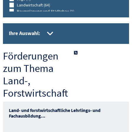
Landwirtschaft (64)
Raumplanung und Städtebau (1)
Straßenverkehr (10)
Wasserwirtschaft (3)
Zivil- und Katastrophenschutz (3)
gesetzte Filter aufkla
Ihre Auswahl:
Förderungen
als RSS-Feed abonnieren
zum Thema
Land-,
Forstwirtschaft
Land- und forstwirtschaftliche Lehrlings- und
Fachausbildung
...