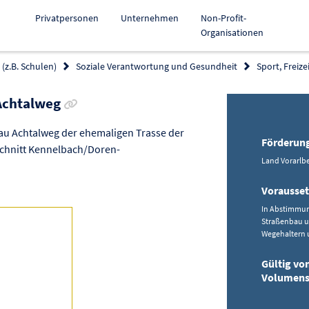
Privatpersonen
Unternehmen
Non-Profit-
Organisationen
(z.B. Schulen)
Soziale Verantwortung und Gesundheit
Sport, Freize
Link zur Förderung kopieren
 Achtalweg
au Achtalweg der ehemaligen Trasse der
Förderun
chnitt Kennelbach/Doren-
Land Vorarlbe
Vorausse
In Abstimmun
Straßenbau u
Wegehaltern 
Gültig vo
Volumens