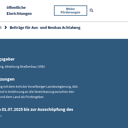
öffentliche
Meine
Suche öffnen
Förderungen
Aktiv
Einrichtungen
it
Beiträge für Aus- und Neubau Achtalweg
gsgeber
rg, Abteilung Straßenbau (VIIb)
tzungen
g mit dem Amt der Vorarlberger Landesregierung, Abt.
nd in Anlehnung an die Vereinbarung zwischen den
und dem Land als Fördergeber.
n 01.07.2025 bis zur Ausschöpfung des
.