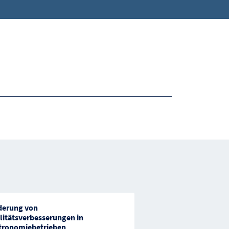
derung von
Förderung Tourismus
litätsverbesserungen in
tronomiebetrieben