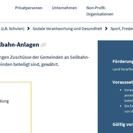
Privatpersonen
Unternehmen
Non-Profit-
Organisationen
(z.B. Schulen)
Soziale Verantwortung und Gesundheit
Sport, Freize
Link zur Förderung kopieren
ilbahn-Anlagen
ngen Zuschüsse der Gemeinden an Seilbahn-
Förderun
inden beteiligt sind, gewährt.
Land Vorarlbe
Vorausse
Vorau
jewei
ilung
beteil
Die E
von d
Gültig vo