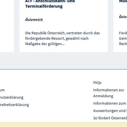
ATF - Anschlussbahn- und
Mus
Terminalförderung
Öste
Österreich
Die Republik Österreich, vertreten durch das
Förd
fördergebende Ressort, gewährt nach
Geme
Maßgabe der gültigen
...
Rech
FAQs
sum
Informationen zur
Anmeldung
hutzerklärung
Informationen zum
freiheitserklärung
Auswertungen und 
So fördert Österreic