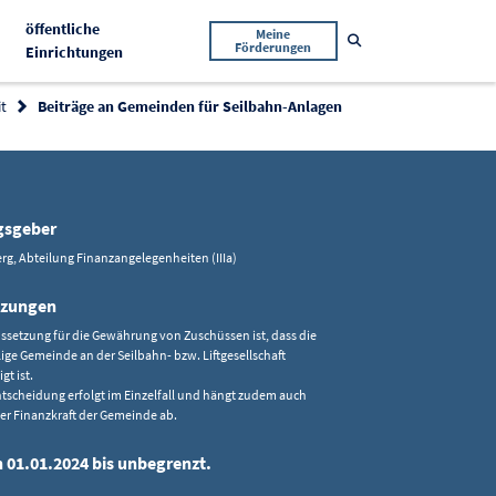
öffentliche
Meine
Suche öffnen
Förderungen
Aktiv
Einrichtungen
it
Beiträge an Gemeinden für Seilbahn-Anlagen
gsgeber
rg, Abteilung Finanzangelegenheiten (IIIa)
tzungen
ssetzung für die Gewährung von Zuschüssen ist, dass die
lige Gemeinde an der Seilbahn- bzw. Liftgesellschaft
igt ist.
ntscheidung erfolgt im Einzelfall und hängt zudem auch
er Finanzkraft der Gemeinde ab.
n 01.01.2024 bis unbegrenzt.