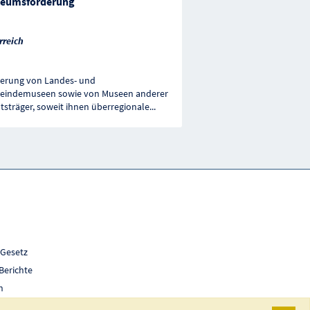
eumsförderung
rreich
erung von Landes- und
indemuseen sowie von Museen anderer
tsträger, soweit ihnen überregionale
...
 Gesetz
Berichte
h