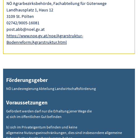
NÖ Agrarbezirksbehörde, Fachabteilung für Güterwege
Landhausplatz 1, Haus 12
3109 St. Pölten
02742/9005-16081
post.abb@noel.gv.at
https://www.noe.gv.at/noe/Agrarstruktur-
Bodenreform/Agrarstruktur.html
Förderungsgeber
NÖ Landesregierung Abteilung Landwirtschaftsförderung
Voraussetzungen
Gefördert werden darf nur die Erhaltung jener Wege die
a) sich im öffentlichen Gut befinden
b) sich im Privateigentum befinden und keine
allgemeine Nutzungseinschränkungen, dies sind insbesondere allgemeine