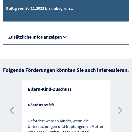
Gültig von 30.11.2012 bis unbegrenzt.
Zusätzliche Infos anzeigen
Folgende Förderungen könnten Sie auch interessieren.
Eltern-Kind-Zuschuss
Oberösterreich
Vorherige Förderung
Näc
Gefördert werden Kinder, wenn die
Untersuchungen und Impfungen im Mutter-
Kind-Pass (künftig Eltern-Kind-Pass)
...