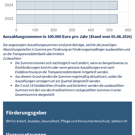
Auszahlungssummen in 100.000 Euro pro Jahr (Stand vom 05.08.2026)
Die angezeigten Auszahlungssummen sind jene Beträge, welche die jeweiligen
Abwicklungsstellen in Summe pro Förderung an Förderungsempfänger ausbezahlen und
an die Transparenzdatenbank übermitteln.
Zu beachten:
Die Summen können sich nachträglich noch ändern, wenn es beispielsweise zu
Rückforderungen kommt oder wenn gewisse Auszahlungen erst nach
Endabrechnung an die Transparenzdatenbank mitgeteilt werden.
Aus diesem Grund werden die Summen regelmäßig aktualisiert, wobei die
Auszahlungen verzögert um ein Quartal dargestellt werden.
Bei Covid-19 Gelddarlehen (Kredite und Darlehen) werden die ausbezahlten
Summen mit den von den Kreditnehmern rückgezahlten Summen in einer
Gesamtsumme dargestellt.
Förderungsgeber
BM für Arbeit, Soziales, Gesundheit, Pflege und Konsumentenschutz, Sektion VII
Voraussetzungen