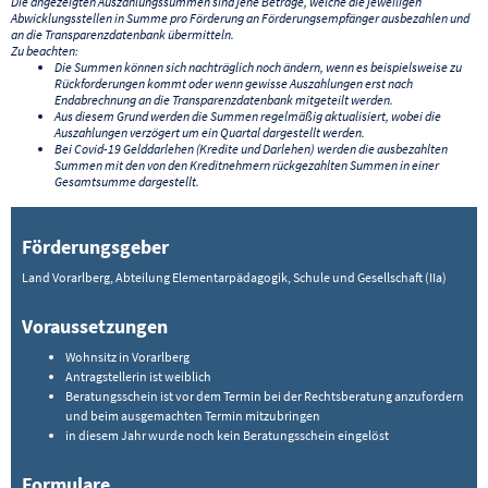
Die angezeigten Auszahlungssummen sind jene Beträge, welche die jeweiligen
Abwicklungsstellen in Summe pro Förderung an Förderungsempfänger ausbezahlen und
an die Transparenzdatenbank übermitteln.
Zu beachten:
Die Summen können sich nachträglich noch ändern, wenn es beispielsweise zu
Rückforderungen kommt oder wenn gewisse Auszahlungen erst nach
Endabrechnung an die Transparenzdatenbank mitgeteilt werden.
Aus diesem Grund werden die Summen regelmäßig aktualisiert, wobei die
Auszahlungen verzögert um ein Quartal dargestellt werden.
Bei Covid-19 Gelddarlehen (Kredite und Darlehen) werden die ausbezahlten
Summen mit den von den Kreditnehmern rückgezahlten Summen in einer
Gesamtsumme dargestellt.
Förderungsgeber
Land Vorarlberg, Abteilung Elementarpädagogik, Schule und Gesellschaft (IIa)
Voraussetzungen
Wohnsitz in Vorarlberg
Antragstellerin ist weiblich
Beratungsschein ist vor dem Termin bei der Rechtsberatung anzufordern
und beim ausgemachten Termin mitzubringen
in diesem Jahr wurde noch kein Beratungsschein eingelöst
Formulare