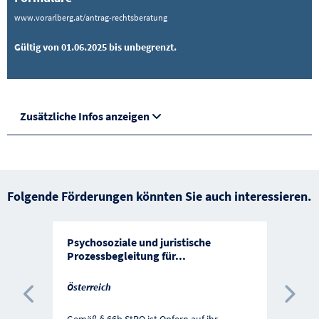
www.vorarlberg.at/antrag-rechtsberatung
Gültig von 01.06.2025 bis unbegrenzt.
Zusätzliche Infos anzeigen
Folgende Förderungen könnten Sie auch interessieren.
Psychosoziale und juristische
Prozessbegleitung für
...
Österreich
Vorherige Förderung
Näc
Gemäß § 66b StPO ist Opfern auf ihr